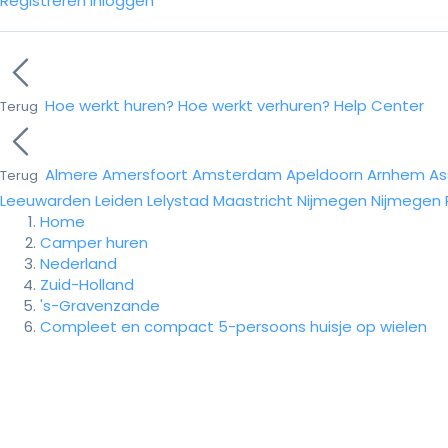
Registreren
Inloggen
Hoe werkt huren?
Hoe werkt verhuren?
Help Center
Terug
Almere
Amersfoort
Amsterdam
Apeldoorn
Arnhem
As
Terug
Leeuwarden
Leiden
Lelystad
Maastricht
Nijmegen
Nijmegen
Home
Camper huren
Nederland
Zuid-Holland
's-Gravenzande
Compleet en compact 5-persoons huisje op wielen