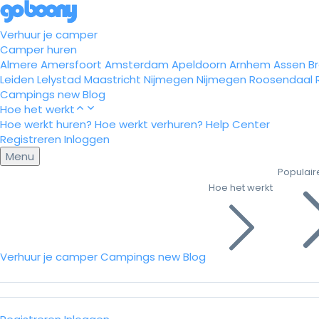
Verhuur je camper
Camper huren
Almere
Amersfoort
Amsterdam
Apeldoorn
Arnhem
Assen
B
Leiden
Lelystad
Maastricht
Nijmegen
Nijmegen
Roosendaal
Campings
new
Blog
Hoe het werkt
Hoe werkt huren?
Hoe werkt verhuren?
Help Center
Registreren
Inloggen
Menu
Populair
Hoe het werkt
Verhuur je camper
Campings
new
Blog