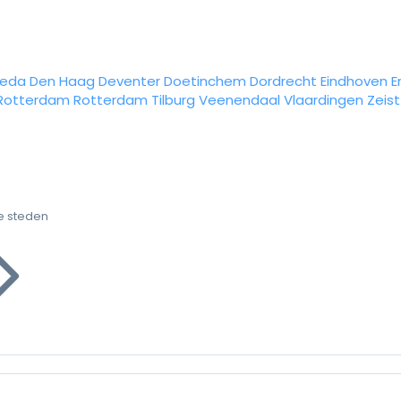
reda
Den Haag
Deventer
Doetinchem
Dordrecht
Eindhoven
E
Rotterdam
Rotterdam
Tilburg
Veenendaal
Vlaardingen
Zeist
e steden