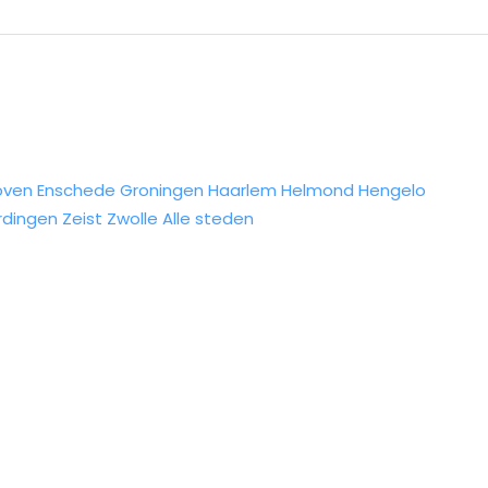
oven
Enschede
Groningen
Haarlem
Helmond
Hengelo
rdingen
Zeist
Zwolle
Alle steden