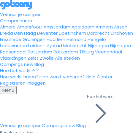
Verhuur je camper
Camper huren
Almere
Amersfoort
Amsterdam
Apeldoorn
Arnhem
Assen
Breda
Den Haag
Deventer
Doetinchem
Dordrecht
Eindhoven
Enschede
Groningen
Haarlem
Helmond
Hengelo
Leeuwarden
Leiden
Lelystad
Maastricht
Nijmegen
Nijmegen
Roosendaal
Rotterdam
Rotterdam
Tilburg
Veenendaal
Vlaardingen
Zeist
Zwolle
Alle steden
Campings
new
Blog
Hoe het werkt
Hoe werkt huren?
Hoe werkt verhuren?
Help Center
Registreren
Inloggen
Menu
Hoe het werkt
Verhuur je camper
Campings
new
Blog
Populaire steden