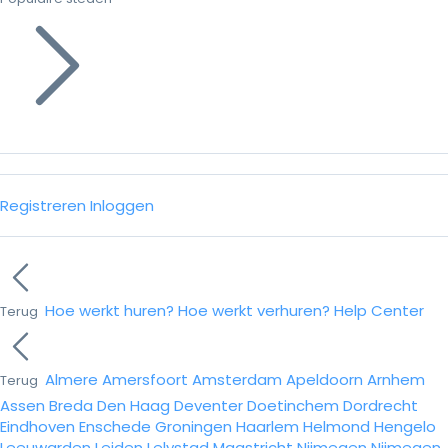
Registreren
Inloggen
Hoe werkt huren?
Hoe werkt verhuren?
Help Center
Terug
Almere
Amersfoort
Amsterdam
Apeldoorn
Arnhem
Terug
Assen
Breda
Den Haag
Deventer
Doetinchem
Dordrecht
Eindhoven
Enschede
Groningen
Haarlem
Helmond
Hengelo
Leeuwarden
Leiden
Lelystad
Maastricht
Nijmegen
Nijmegen