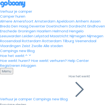
Verhuur je camper
Camper huren
Almere
Amersfoort
Amsterdam
Apeldoorn
Arnhem
Assen
Breda
Den Haag
Deventer
Doetinchem
Dordrecht
Eindhoven
Enschede
Groningen
Haarlem
Helmond
Hengelo
Leeuwarden
Leiden
Lelystad
Maastricht
Nijmegen
Nijmegen
Roosendaal
Rotterdam
Rotterdam
Tilburg
Veenendaal
Vlaardingen
Zeist
Zwolle
Alle steden
Campings
new
Blog
Hoe het werkt
Hoe werkt huren?
Hoe werkt verhuren?
Help Center
Registreren
Inloggen
Menu
Hoe het werkt
Verhuur je camper
Campings
new
Blog
Populaire steden