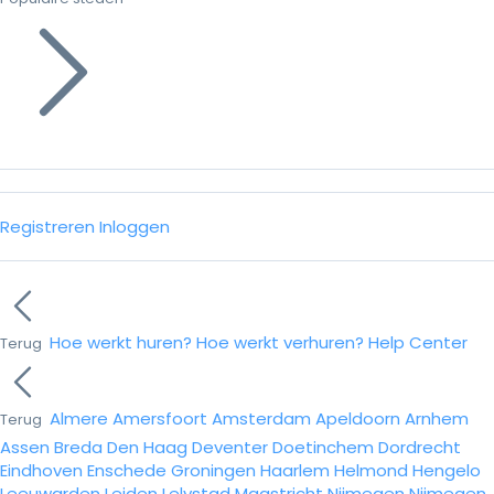
Registreren
Inloggen
Hoe werkt huren?
Hoe werkt verhuren?
Help Center
Terug
Almere
Amersfoort
Amsterdam
Apeldoorn
Arnhem
Terug
Assen
Breda
Den Haag
Deventer
Doetinchem
Dordrecht
Eindhoven
Enschede
Groningen
Haarlem
Helmond
Hengelo
Leeuwarden
Leiden
Lelystad
Maastricht
Nijmegen
Nijmegen