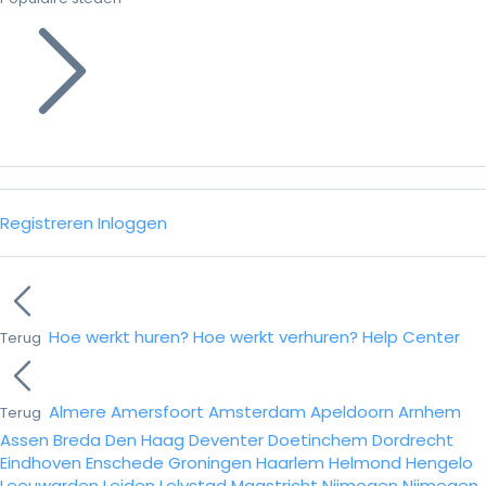
Registreren
Inloggen
Hoe werkt huren?
Hoe werkt verhuren?
Help Center
Terug
Almere
Amersfoort
Amsterdam
Apeldoorn
Arnhem
Terug
Assen
Breda
Den Haag
Deventer
Doetinchem
Dordrecht
Eindhoven
Enschede
Groningen
Haarlem
Helmond
Hengelo
Leeuwarden
Leiden
Lelystad
Maastricht
Nijmegen
Nijmegen