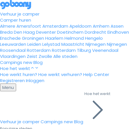
Verhuur je camper
Camper huren
Almere
Amersfoort
Amsterdam
Apeldoorn
Arnhem
Assen
Breda
Den Haag
Deventer
Doetinchem
Dordrecht
Eindhoven
Enschede
Groningen
Haarlem
Helmond
Hengelo
Leeuwarden
Leiden
Lelystad
Maastricht
Nijmegen
Nijmegen
Roosendaal
Rotterdam
Rotterdam
Tilburg
Veenendaal
Vlaardingen
Zeist
Zwolle
Alle steden
Campings
new
Blog
Hoe het werkt
Hoe werkt huren?
Hoe werkt verhuren?
Help Center
Registreren
Inloggen
Menu
Hoe het werkt
Verhuur je camper
Campings
new
Blog
Populaire steden