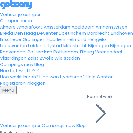
Verhuur je camper
Camper huren
Almere
Amersfoort
Amsterdam
Apeldoorn
Arnhem
Assen
Breda
Den Haag
Deventer
Doetinchem
Dordrecht
Eindhoven
Enschede
Groningen
Haarlem
Helmond
Hengelo
Leeuwarden
Leiden
Lelystad
Maastricht
Nijmegen
Nijmegen
Roosendaal
Rotterdam
Rotterdam
Tilburg
Veenendaal
Vlaardingen
Zeist
Zwolle
Alle steden
Campings
new
Blog
Hoe het werkt
Hoe werkt huren?
Hoe werkt verhuren?
Help Center
Registreren
Inloggen
Menu
Hoe het werkt
Verhuur je camper
Campings
new
Blog
Populaire steden