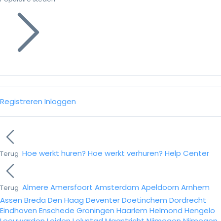
Registreren
Inloggen
Hoe werkt huren?
Hoe werkt verhuren?
Help Center
Terug
Almere
Amersfoort
Amsterdam
Apeldoorn
Arnhem
Terug
Assen
Breda
Den Haag
Deventer
Doetinchem
Dordrecht
Eindhoven
Enschede
Groningen
Haarlem
Helmond
Hengelo
Leeuwarden
Leiden
Lelystad
Maastricht
Nijmegen
Nijmegen