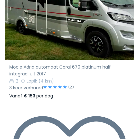
Mooie Adria automaat Coral 670 platinum half
integraal uit 2017
2
Lopik
(4 km)
(2)
3 keer verhuurd
Vanaf
€ 153
per dag