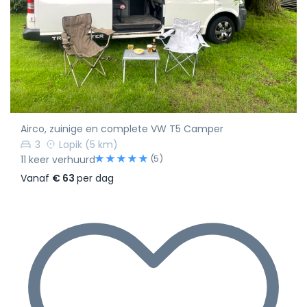
Airco, zuinige en complete VW T5 Camper
3
Lopik
(5 km)
(5)
11 keer verhuurd
Vanaf
€ 63
per dag