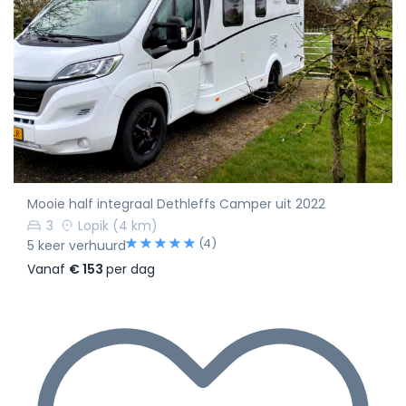
Mooie half integraal Dethleffs Camper uit 2022
3
Lopik
(4 km)
(4)
5 keer verhuurd
Vanaf
€ 153
per dag