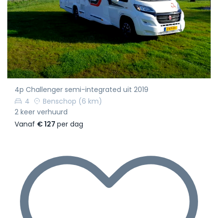
4p Challenger semi-integrated uit 2019
4
Benschop
(6 km)
2 keer verhuurd
Vanaf
€ 127
per dag