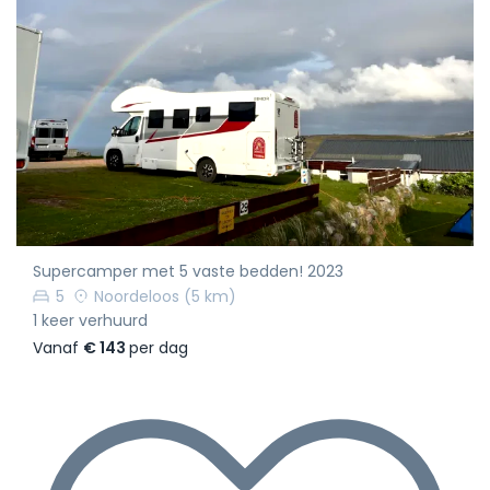
Supercamper met 5 vaste bedden! 2023
5
Noordeloos
(5 km)
1 keer verhuurd
Vanaf
€ 143
per dag