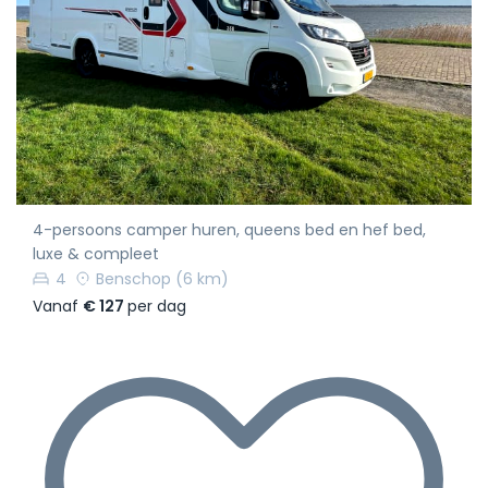
4-persoons camper huren, queens bed en hef bed,
luxe & compleet
4
Benschop
(6 km)
Vanaf
€ 127
per dag