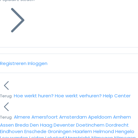
Registreren
Inloggen
Hoe werkt huren?
Hoe werkt verhuren?
Help Center
Terug
Almere
Amersfoort
Amsterdam
Apeldoorn
Arnhem
Terug
Assen
Breda
Den Haag
Deventer
Doetinchem
Dordrecht
Eindhoven
Enschede
Groningen
Haarlem
Helmond
Hengelo
Leeuwarden
Leiden
Lelystad
Maastricht
Nijmegen
Nijmegen