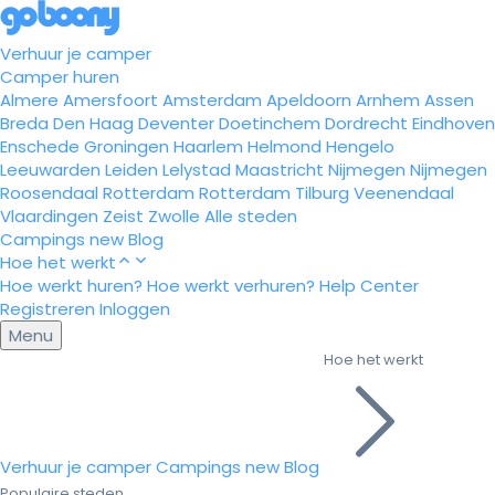
Verhuur je camper
Camper huren
Almere
Amersfoort
Amsterdam
Apeldoorn
Arnhem
Assen
Breda
Den Haag
Deventer
Doetinchem
Dordrecht
Eindhoven
Enschede
Groningen
Haarlem
Helmond
Hengelo
Leeuwarden
Leiden
Lelystad
Maastricht
Nijmegen
Nijmegen
Roosendaal
Rotterdam
Rotterdam
Tilburg
Veenendaal
Vlaardingen
Zeist
Zwolle
Alle steden
Campings
new
Blog
Hoe het werkt
Hoe werkt huren?
Hoe werkt verhuren?
Help Center
Registreren
Inloggen
Menu
Hoe het werkt
Verhuur je camper
Campings
new
Blog
Populaire steden