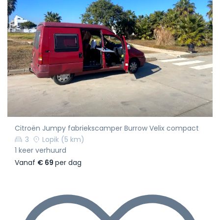
Citroën Jumpy fabriekscamper Burrow Velix compact
3
Lopik
(5 km)
1 keer verhuurd
Vanaf
€ 69
per dag