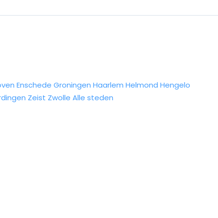
oven
Enschede
Groningen
Haarlem
Helmond
Hengelo
rdingen
Zeist
Zwolle
Alle steden