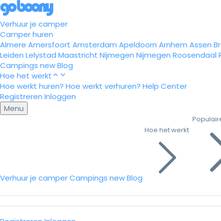
Verhuur je camper
Camper huren
Almere
Amersfoort
Amsterdam
Apeldoorn
Arnhem
Assen
B
Leiden
Lelystad
Maastricht
Nijmegen
Nijmegen
Roosendaal
Campings
new
Blog
Hoe het werkt
Hoe werkt huren?
Hoe werkt verhuren?
Help Center
Registreren
Inloggen
Menu
Populair
Hoe het werkt
Verhuur je camper
Campings
new
Blog