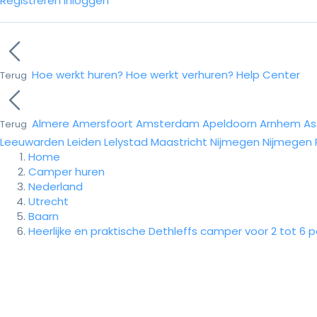
Registreren
Inloggen
Hoe werkt huren?
Hoe werkt verhuren?
Help Center
Terug
Almere
Amersfoort
Amsterdam
Apeldoorn
Arnhem
As
Terug
Leeuwarden
Leiden
Lelystad
Maastricht
Nijmegen
Nijmegen
Home
Camper huren
Nederland
Utrecht
Baarn
Heerlijke en praktische Dethleffs camper voor 2 tot 6 