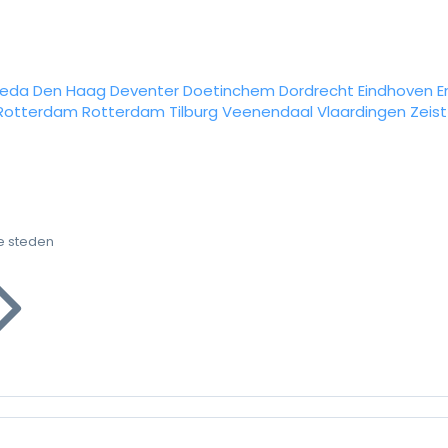
reda
Den Haag
Deventer
Doetinchem
Dordrecht
Eindhoven
E
Rotterdam
Rotterdam
Tilburg
Veenendaal
Vlaardingen
Zeist
e steden