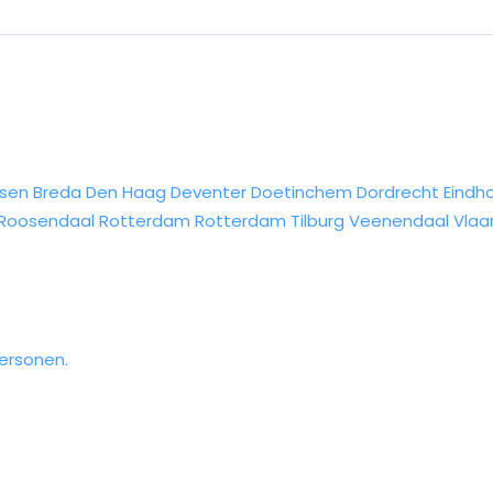
sen
Breda
Den Haag
Deventer
Doetinchem
Dordrecht
Eindh
Roosendaal
Rotterdam
Rotterdam
Tilburg
Veenendaal
Vlaa
personen.