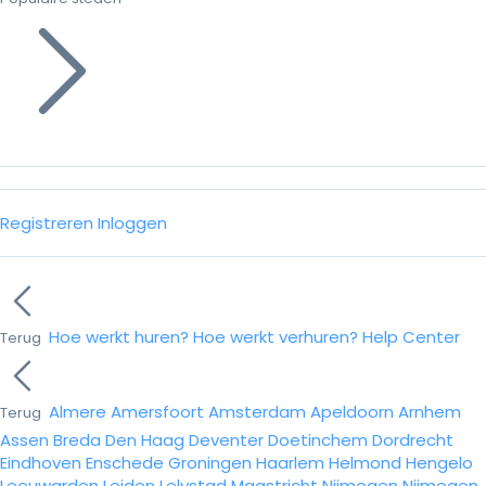
Registreren
Inloggen
Hoe werkt huren?
Hoe werkt verhuren?
Help Center
Terug
Almere
Amersfoort
Amsterdam
Apeldoorn
Arnhem
Terug
Assen
Breda
Den Haag
Deventer
Doetinchem
Dordrecht
Eindhoven
Enschede
Groningen
Haarlem
Helmond
Hengelo
Leeuwarden
Leiden
Lelystad
Maastricht
Nijmegen
Nijmegen