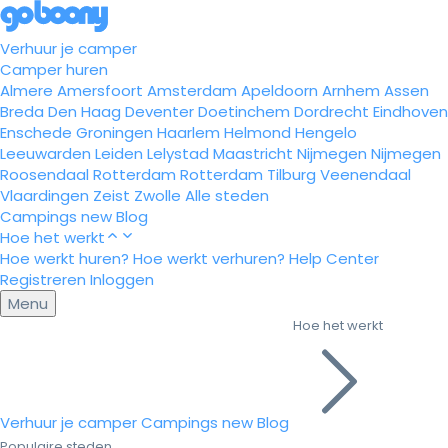
Verhuur je camper
Camper huren
Almere
Amersfoort
Amsterdam
Apeldoorn
Arnhem
Assen
Breda
Den Haag
Deventer
Doetinchem
Dordrecht
Eindhoven
Enschede
Groningen
Haarlem
Helmond
Hengelo
Leeuwarden
Leiden
Lelystad
Maastricht
Nijmegen
Nijmegen
Roosendaal
Rotterdam
Rotterdam
Tilburg
Veenendaal
Vlaardingen
Zeist
Zwolle
Alle steden
Campings
new
Blog
Hoe het werkt
Hoe werkt huren?
Hoe werkt verhuren?
Help Center
Registreren
Inloggen
Menu
Hoe het werkt
Verhuur je camper
Campings
new
Blog
Populaire steden