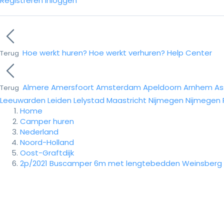
Registreren
Inloggen
Hoe werkt huren?
Hoe werkt verhuren?
Help Center
Terug
Almere
Amersfoort
Amsterdam
Apeldoorn
Arnhem
As
Terug
Leeuwarden
Leiden
Lelystad
Maastricht
Nijmegen
Nijmegen
Home
Camper huren
Nederland
Noord-Holland
Oost-Graftdijk
2p/2021 Buscamper 6m met lengtebedden Weinsberg