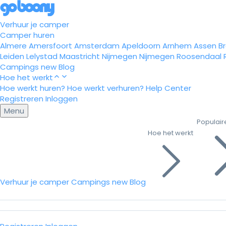
Verhuur je camper
Camper huren
Almere
Amersfoort
Amsterdam
Apeldoorn
Arnhem
Assen
B
Leiden
Lelystad
Maastricht
Nijmegen
Nijmegen
Roosendaal
Campings
new
Blog
Hoe het werkt
Hoe werkt huren?
Hoe werkt verhuren?
Help Center
Registreren
Inloggen
Menu
Populair
Hoe het werkt
Verhuur je camper
Campings
new
Blog