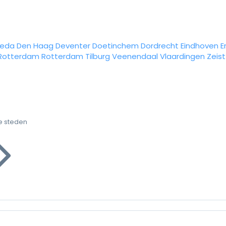
reda
Den Haag
Deventer
Doetinchem
Dordrecht
Eindhoven
E
Rotterdam
Rotterdam
Tilburg
Veenendaal
Vlaardingen
Zeist
e steden