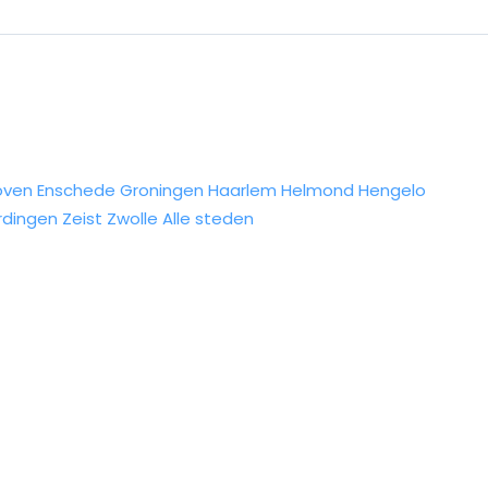
oven
Enschede
Groningen
Haarlem
Helmond
Hengelo
rdingen
Zeist
Zwolle
Alle steden