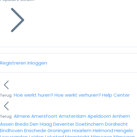
Registreren
Inloggen
Hoe werkt huren?
Hoe werkt verhuren?
Help Center
Terug
Almere
Amersfoort
Amsterdam
Apeldoorn
Arnhem
Terug
Assen
Breda
Den Haag
Deventer
Doetinchem
Dordrecht
Eindhoven
Enschede
Groningen
Haarlem
Helmond
Hengelo
Leeuwarden
Leiden
Lelystad
Maastricht
Nijmegen
Nijmegen