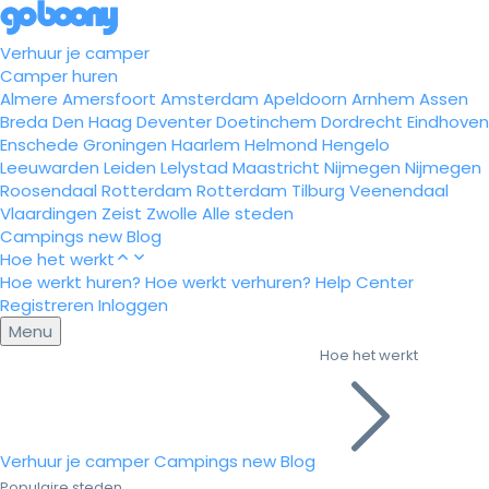
Verhuur je camper
Camper huren
Almere
Amersfoort
Amsterdam
Apeldoorn
Arnhem
Assen
Breda
Den Haag
Deventer
Doetinchem
Dordrecht
Eindhoven
Enschede
Groningen
Haarlem
Helmond
Hengelo
Leeuwarden
Leiden
Lelystad
Maastricht
Nijmegen
Nijmegen
Roosendaal
Rotterdam
Rotterdam
Tilburg
Veenendaal
Vlaardingen
Zeist
Zwolle
Alle steden
Campings
new
Blog
Hoe het werkt
Hoe werkt huren?
Hoe werkt verhuren?
Help Center
Registreren
Inloggen
Menu
Hoe het werkt
Verhuur je camper
Campings
new
Blog
Populaire steden