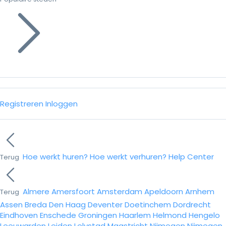
Registreren
Inloggen
Hoe werkt huren?
Hoe werkt verhuren?
Help Center
Terug
Almere
Amersfoort
Amsterdam
Apeldoorn
Arnhem
Terug
Assen
Breda
Den Haag
Deventer
Doetinchem
Dordrecht
Eindhoven
Enschede
Groningen
Haarlem
Helmond
Hengelo
Leeuwarden
Leiden
Lelystad
Maastricht
Nijmegen
Nijmegen