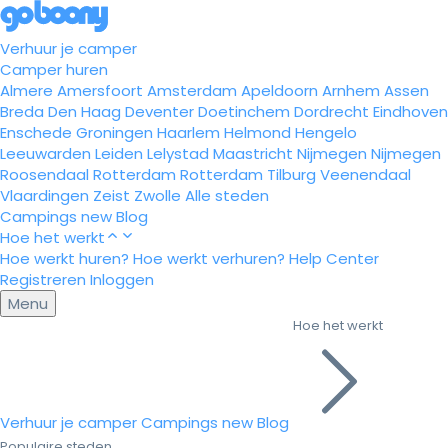
Verhuur je camper
Camper huren
Almere
Amersfoort
Amsterdam
Apeldoorn
Arnhem
Assen
Breda
Den Haag
Deventer
Doetinchem
Dordrecht
Eindhoven
Enschede
Groningen
Haarlem
Helmond
Hengelo
Leeuwarden
Leiden
Lelystad
Maastricht
Nijmegen
Nijmegen
Roosendaal
Rotterdam
Rotterdam
Tilburg
Veenendaal
Vlaardingen
Zeist
Zwolle
Alle steden
Campings
new
Blog
Hoe het werkt
Hoe werkt huren?
Hoe werkt verhuren?
Help Center
Registreren
Inloggen
Menu
Hoe het werkt
Verhuur je camper
Campings
new
Blog
Populaire steden