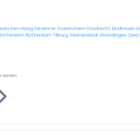
reda
Den Haag
Deventer
Doetinchem
Dordrecht
Eindhoven
E
Rotterdam
Rotterdam
Tilburg
Veenendaal
Vlaardingen
Zeist
e steden