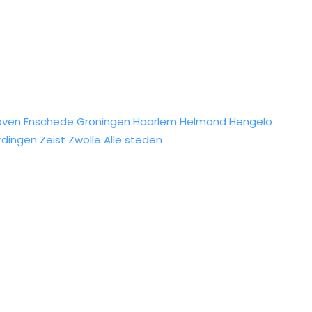
oven
Enschede
Groningen
Haarlem
Helmond
Hengelo
rdingen
Zeist
Zwolle
Alle steden