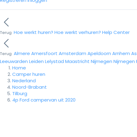
Registreren
Inloggen
Hoe werkt huren?
Hoe werkt verhuren?
Help Center
Terug
Almere
Amersfoort
Amsterdam
Apeldoorn
Arnhem
As
Terug
Leeuwarden
Leiden
Lelystad
Maastricht
Nijmegen
Nijmegen
Home
Camper huren
Nederland
Noord-Brabant
Tilburg
4p Ford campervan uit 2020