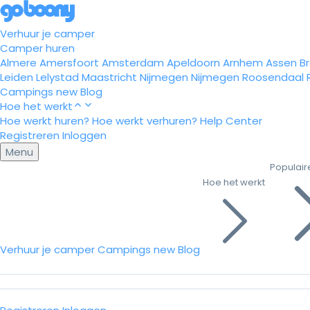
Verhuur je camper
Camper huren
Almere
Amersfoort
Amsterdam
Apeldoorn
Arnhem
Assen
B
Leiden
Lelystad
Maastricht
Nijmegen
Nijmegen
Roosendaal
Campings
new
Blog
Hoe het werkt
Hoe werkt huren?
Hoe werkt verhuren?
Help Center
Registreren
Inloggen
Menu
Populair
Hoe het werkt
Verhuur je camper
Campings
new
Blog