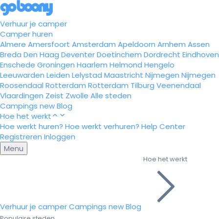
Verhuur je camper
Camper huren
Almere
Amersfoort
Amsterdam
Apeldoorn
Arnhem
Assen
Breda
Den Haag
Deventer
Doetinchem
Dordrecht
Eindhoven
Enschede
Groningen
Haarlem
Helmond
Hengelo
Leeuwarden
Leiden
Lelystad
Maastricht
Nijmegen
Nijmegen
Roosendaal
Rotterdam
Rotterdam
Tilburg
Veenendaal
Vlaardingen
Zeist
Zwolle
Alle steden
Campings
new
Blog
Hoe het werkt
Hoe werkt huren?
Hoe werkt verhuren?
Help Center
Registreren
Inloggen
Menu
Hoe het werkt
Verhuur je camper
Campings
new
Blog
Populaire steden