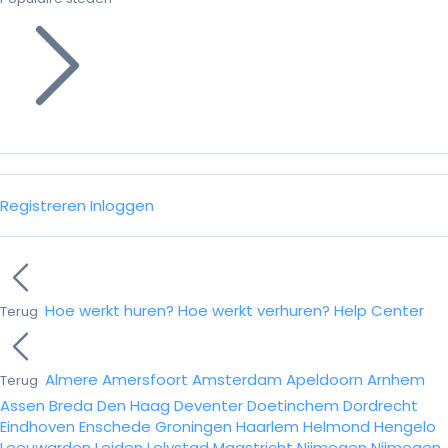
Registreren
Inloggen
Hoe werkt huren?
Hoe werkt verhuren?
Help Center
Terug
Almere
Amersfoort
Amsterdam
Apeldoorn
Arnhem
Terug
Assen
Breda
Den Haag
Deventer
Doetinchem
Dordrecht
Eindhoven
Enschede
Groningen
Haarlem
Helmond
Hengelo
Leeuwarden
Leiden
Lelystad
Maastricht
Nijmegen
Nijmegen