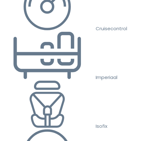
Cruisecontrol
Imperiaal
Isofix