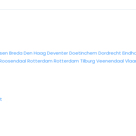
sen
Breda
Den Haag
Deventer
Doetinchem
Dordrecht
Eindh
Roosendaal
Rotterdam
Rotterdam
Tilburg
Veenendaal
Vlaa
t