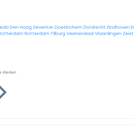
reda
Den Haag
Deventer
Doetinchem
Dordrecht
Eindhoven
E
Rotterdam
Rotterdam
Tilburg
Veenendaal
Vlaardingen
Zeist
e steden