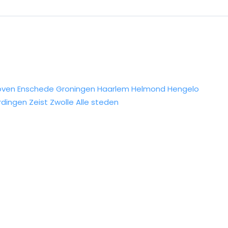
oven
Enschede
Groningen
Haarlem
Helmond
Hengelo
rdingen
Zeist
Zwolle
Alle steden