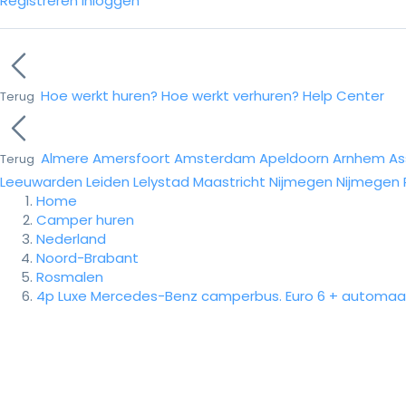
Registreren
Inloggen
Hoe werkt huren?
Hoe werkt verhuren?
Help Center
Terug
Almere
Amersfoort
Amsterdam
Apeldoorn
Arnhem
As
Terug
Leeuwarden
Leiden
Lelystad
Maastricht
Nijmegen
Nijmegen
Home
Camper huren
Nederland
Noord-Brabant
Rosmalen
4p Luxe Mercedes-Benz camperbus. Euro 6 + automaa