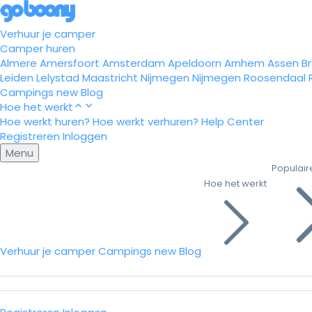
Verhuur je camper
Camper huren
Almere
Amersfoort
Amsterdam
Apeldoorn
Arnhem
Assen
B
Leiden
Lelystad
Maastricht
Nijmegen
Nijmegen
Roosendaal
Campings
new
Blog
Hoe het werkt
Hoe werkt huren?
Hoe werkt verhuren?
Help Center
Registreren
Inloggen
Menu
Populair
Hoe het werkt
Verhuur je camper
Campings
new
Blog