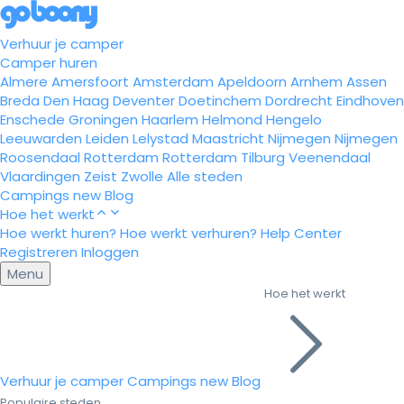
Verhuur je camper
Camper huren
Almere
Amersfoort
Amsterdam
Apeldoorn
Arnhem
Assen
Breda
Den Haag
Deventer
Doetinchem
Dordrecht
Eindhoven
Enschede
Groningen
Haarlem
Helmond
Hengelo
Leeuwarden
Leiden
Lelystad
Maastricht
Nijmegen
Nijmegen
Roosendaal
Rotterdam
Rotterdam
Tilburg
Veenendaal
Vlaardingen
Zeist
Zwolle
Alle steden
Campings
new
Blog
Hoe het werkt
Hoe werkt huren?
Hoe werkt verhuren?
Help Center
Registreren
Inloggen
Menu
Hoe het werkt
Verhuur je camper
Campings
new
Blog
Populaire steden