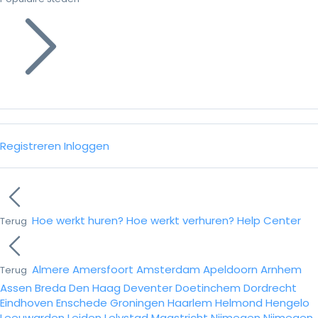
Registreren
Inloggen
Hoe werkt huren?
Hoe werkt verhuren?
Help Center
Terug
Almere
Amersfoort
Amsterdam
Apeldoorn
Arnhem
Terug
Assen
Breda
Den Haag
Deventer
Doetinchem
Dordrecht
Eindhoven
Enschede
Groningen
Haarlem
Helmond
Hengelo
Leeuwarden
Leiden
Lelystad
Maastricht
Nijmegen
Nijmegen