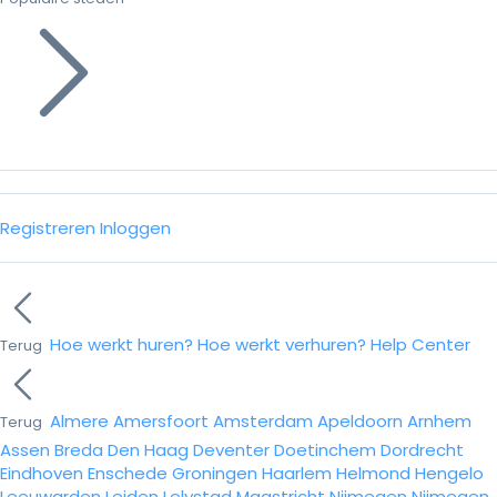
Registreren
Inloggen
Hoe werkt huren?
Hoe werkt verhuren?
Help Center
Terug
Almere
Amersfoort
Amsterdam
Apeldoorn
Arnhem
Terug
Assen
Breda
Den Haag
Deventer
Doetinchem
Dordrecht
Eindhoven
Enschede
Groningen
Haarlem
Helmond
Hengelo
Leeuwarden
Leiden
Lelystad
Maastricht
Nijmegen
Nijmegen