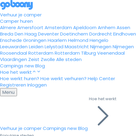
Verhuur je camper
Camper huren
Almere
Amersfoort
Amsterdam
Apeldoorn
Arnhem
Assen
Breda
Den Haag
Deventer
Doetinchem
Dordrecht
Eindhoven
Enschede
Groningen
Haarlem
Helmond
Hengelo
Leeuwarden
Leiden
Lelystad
Maastricht
Nijmegen
Nijmegen
Roosendaal
Rotterdam
Rotterdam
Tilburg
Veenendaal
Vlaardingen
Zeist
Zwolle
Alle steden
Campings
new
Blog
Hoe het werkt
Hoe werkt huren?
Hoe werkt verhuren?
Help Center
Registreren
Inloggen
Menu
Hoe het werkt
Verhuur je camper
Campings
new
Blog
Populaire steden