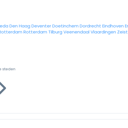
reda
Den Haag
Deventer
Doetinchem
Dordrecht
Eindhoven
E
Rotterdam
Rotterdam
Tilburg
Veenendaal
Vlaardingen
Zeist
e steden