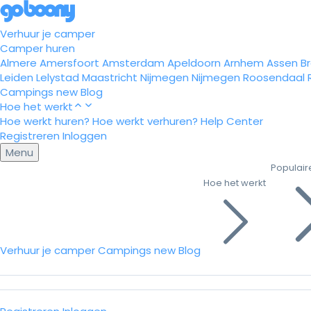
Verhuur je camper
Camper huren
Almere
Amersfoort
Amsterdam
Apeldoorn
Arnhem
Assen
B
Leiden
Lelystad
Maastricht
Nijmegen
Nijmegen
Roosendaal
Campings
new
Blog
Hoe het werkt
Hoe werkt huren?
Hoe werkt verhuren?
Help Center
Registreren
Inloggen
Menu
Populair
Hoe het werkt
Verhuur je camper
Campings
new
Blog