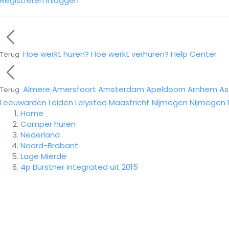
Registreren
Inloggen
Hoe werkt huren?
Hoe werkt verhuren?
Help Center
Terug
Almere
Amersfoort
Amsterdam
Apeldoorn
Arnhem
As
Terug
Leeuwarden
Leiden
Lelystad
Maastricht
Nijmegen
Nijmegen
Home
Camper huren
Nederland
Noord-Brabant
Lage Mierde
4p Bürstner integrated uit 2015