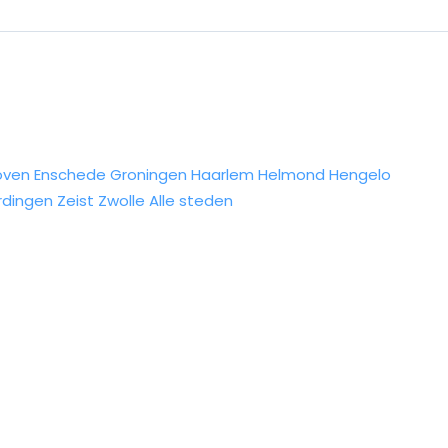
oven
Enschede
Groningen
Haarlem
Helmond
Hengelo
rdingen
Zeist
Zwolle
Alle steden