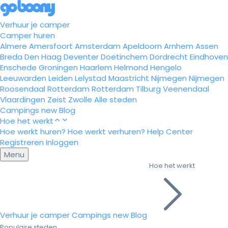
Verhuur je camper
Camper huren
Almere
Amersfoort
Amsterdam
Apeldoorn
Arnhem
Assen
Breda
Den Haag
Deventer
Doetinchem
Dordrecht
Eindhoven
Enschede
Groningen
Haarlem
Helmond
Hengelo
Leeuwarden
Leiden
Lelystad
Maastricht
Nijmegen
Nijmegen
Roosendaal
Rotterdam
Rotterdam
Tilburg
Veenendaal
Vlaardingen
Zeist
Zwolle
Alle steden
Campings
new
Blog
Hoe het werkt
Hoe werkt huren?
Hoe werkt verhuren?
Help Center
Registreren
Inloggen
Menu
Hoe het werkt
Verhuur je camper
Campings
new
Blog
Populaire steden