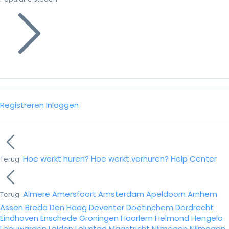
Registreren
Inloggen
Hoe werkt huren?
Hoe werkt verhuren?
Help Center
Terug
Almere
Amersfoort
Amsterdam
Apeldoorn
Arnhem
Terug
Assen
Breda
Den Haag
Deventer
Doetinchem
Dordrecht
Eindhoven
Enschede
Groningen
Haarlem
Helmond
Hengelo
Leeuwarden
Leiden
Lelystad
Maastricht
Nijmegen
Nijmegen