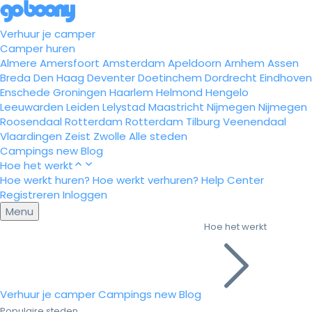
Verhuur je camper
Camper huren
Almere
Amersfoort
Amsterdam
Apeldoorn
Arnhem
Assen
Breda
Den Haag
Deventer
Doetinchem
Dordrecht
Eindhoven
Enschede
Groningen
Haarlem
Helmond
Hengelo
Leeuwarden
Leiden
Lelystad
Maastricht
Nijmegen
Nijmegen
Roosendaal
Rotterdam
Rotterdam
Tilburg
Veenendaal
Vlaardingen
Zeist
Zwolle
Alle steden
Campings
new
Blog
Hoe het werkt
Hoe werkt huren?
Hoe werkt verhuren?
Help Center
Registreren
Inloggen
Menu
Hoe het werkt
Verhuur je camper
Campings
new
Blog
Populaire steden