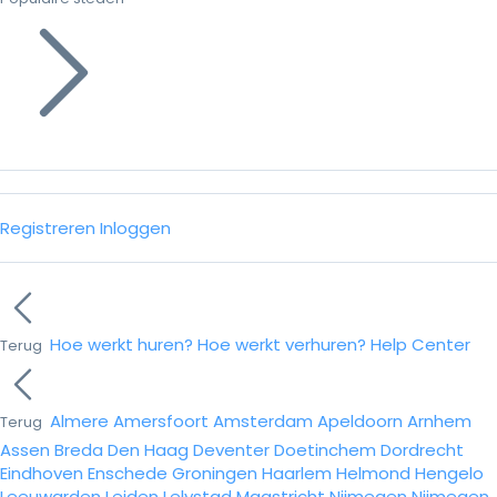
Registreren
Inloggen
Hoe werkt huren?
Hoe werkt verhuren?
Help Center
Terug
Almere
Amersfoort
Amsterdam
Apeldoorn
Arnhem
Terug
Assen
Breda
Den Haag
Deventer
Doetinchem
Dordrecht
Eindhoven
Enschede
Groningen
Haarlem
Helmond
Hengelo
Leeuwarden
Leiden
Lelystad
Maastricht
Nijmegen
Nijmegen