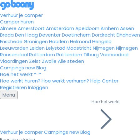
Verhuur je camper
Camper huren
Almere
Amersfoort
Amsterdam
Apeldoorn
Arnhem
Assen
Breda
Den Haag
Deventer
Doetinchem
Dordrecht
Eindhoven
Enschede
Groningen
Haarlem
Helmond
Hengelo
Leeuwarden
Leiden
Lelystad
Maastricht
Nijmegen
Nijmegen
Roosendaal
Rotterdam
Rotterdam
Tilburg
Veenendaal
Vlaardingen
Zeist
Zwolle
Alle steden
Campings
new
Blog
Hoe het werkt
Hoe werkt huren?
Hoe werkt verhuren?
Help Center
Registreren
Inloggen
Menu
Hoe het werkt
Verhuur je camper
Campings
new
Blog
Populaire steden