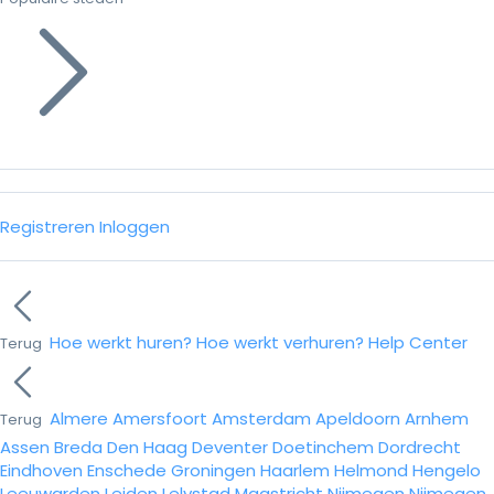
Registreren
Inloggen
Hoe werkt huren?
Hoe werkt verhuren?
Help Center
Terug
Almere
Amersfoort
Amsterdam
Apeldoorn
Arnhem
Terug
Assen
Breda
Den Haag
Deventer
Doetinchem
Dordrecht
Eindhoven
Enschede
Groningen
Haarlem
Helmond
Hengelo
Leeuwarden
Leiden
Lelystad
Maastricht
Nijmegen
Nijmegen