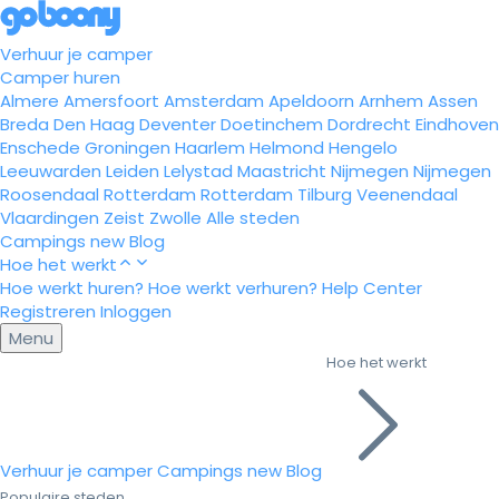
Verhuur je camper
Camper huren
Almere
Amersfoort
Amsterdam
Apeldoorn
Arnhem
Assen
Breda
Den Haag
Deventer
Doetinchem
Dordrecht
Eindhoven
Enschede
Groningen
Haarlem
Helmond
Hengelo
Leeuwarden
Leiden
Lelystad
Maastricht
Nijmegen
Nijmegen
Roosendaal
Rotterdam
Rotterdam
Tilburg
Veenendaal
Vlaardingen
Zeist
Zwolle
Alle steden
Campings
new
Blog
Hoe het werkt
Hoe werkt huren?
Hoe werkt verhuren?
Help Center
Registreren
Inloggen
Menu
Hoe het werkt
Verhuur je camper
Campings
new
Blog
Populaire steden