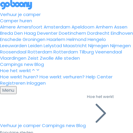
Verhuur je camper
Camper huren
Almere
Amersfoort
Amsterdam
Apeldoorn
Arnhem
Assen
Breda
Den Haag
Deventer
Doetinchem
Dordrecht
Eindhoven
Enschede
Groningen
Haarlem
Helmond
Hengelo
Leeuwarden
Leiden
Lelystad
Maastricht
Nijmegen
Nijmegen
Roosendaal
Rotterdam
Rotterdam
Tilburg
Veenendaal
Vlaardingen
Zeist
Zwolle
Alle steden
Campings
new
Blog
Hoe het werkt
Hoe werkt huren?
Hoe werkt verhuren?
Help Center
Registreren
Inloggen
Menu
Hoe het werkt
Verhuur je camper
Campings
new
Blog
Populaire steden