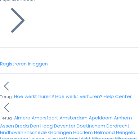
Registreren
Inloggen
Hoe werkt huren?
Hoe werkt verhuren?
Help Center
Terug
Almere
Amersfoort
Amsterdam
Apeldoorn
Arnhem
Terug
Assen
Breda
Den Haag
Deventer
Doetinchem
Dordrecht
Eindhoven
Enschede
Groningen
Haarlem
Helmond
Hengelo
Leeuwarden
Leiden
Lelystad
Maastricht
Nijmegen
Nijmegen