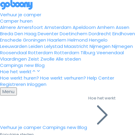
Verhuur je camper
Camper huren
Almere
Amersfoort
Amsterdam
Apeldoorn
Arnhem
Assen
Breda
Den Haag
Deventer
Doetinchem
Dordrecht
Eindhoven
Enschede
Groningen
Haarlem
Helmond
Hengelo
Leeuwarden
Leiden
Lelystad
Maastricht
Nijmegen
Nijmegen
Roosendaal
Rotterdam
Rotterdam
Tilburg
Veenendaal
Vlaardingen
Zeist
Zwolle
Alle steden
Campings
new
Blog
Hoe het werkt
Hoe werkt huren?
Hoe werkt verhuren?
Help Center
Registreren
Inloggen
Menu
Hoe het werkt
Verhuur je camper
Campings
new
Blog
Populaire steden