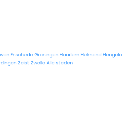
oven
Enschede
Groningen
Haarlem
Helmond
Hengelo
rdingen
Zeist
Zwolle
Alle steden