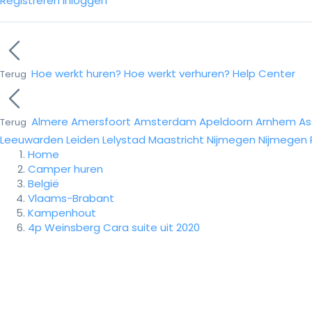
Registreren
Inloggen
Hoe werkt huren?
Hoe werkt verhuren?
Help Center
Terug
Almere
Amersfoort
Amsterdam
Apeldoorn
Arnhem
As
Terug
Leeuwarden
Leiden
Lelystad
Maastricht
Nijmegen
Nijmegen
Home
Camper huren
België
Vlaams-Brabant
Kampenhout
4p Weinsberg Cara suite uit 2020