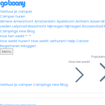
Verhuur je camper
Camper huren
Almere
Amersfoort
Amsterdam
Apeldoorn
Arnhem
Assen
B
Leiden
Lelystad
Maastricht
Nijmegen
Nijmegen
Roosendaal
Campings
new
Blog
Hoe het werkt
Hoe werkt huren?
Hoe werkt verhuren?
Help Center
Registreren
Inloggen
Menu
Populair
Hoe het werkt
Verhuur je camper
Campings
new
Blog