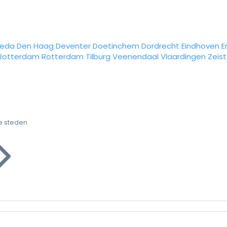
reda
Den Haag
Deventer
Doetinchem
Dordrecht
Eindhoven
E
Rotterdam
Rotterdam
Tilburg
Veenendaal
Vlaardingen
Zeist
e steden