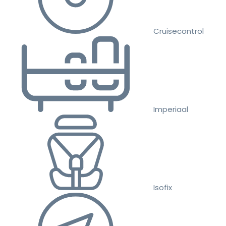
Cruisecontrol
Imperiaal
Isofix