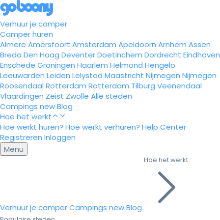
Verhuur je camper
Camper huren
Almere
Amersfoort
Amsterdam
Apeldoorn
Arnhem
Assen
Breda
Den Haag
Deventer
Doetinchem
Dordrecht
Eindhoven
Enschede
Groningen
Haarlem
Helmond
Hengelo
Leeuwarden
Leiden
Lelystad
Maastricht
Nijmegen
Nijmegen
Roosendaal
Rotterdam
Rotterdam
Tilburg
Veenendaal
Vlaardingen
Zeist
Zwolle
Alle steden
Campings
new
Blog
Hoe het werkt
Hoe werkt huren?
Hoe werkt verhuren?
Help Center
Registreren
Inloggen
Menu
Hoe het werkt
Verhuur je camper
Campings
new
Blog
Populaire steden