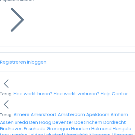
Registreren
Inloggen
Hoe werkt huren?
Hoe werkt verhuren?
Help Center
Terug
Almere
Amersfoort
Amsterdam
Apeldoorn
Arnhem
Terug
Assen
Breda
Den Haag
Deventer
Doetinchem
Dordrecht
Eindhoven
Enschede
Groningen
Haarlem
Helmond
Hengelo
Leeuwarden
Leiden
Lelystad
Maastricht
Nijmegen
Nijmegen