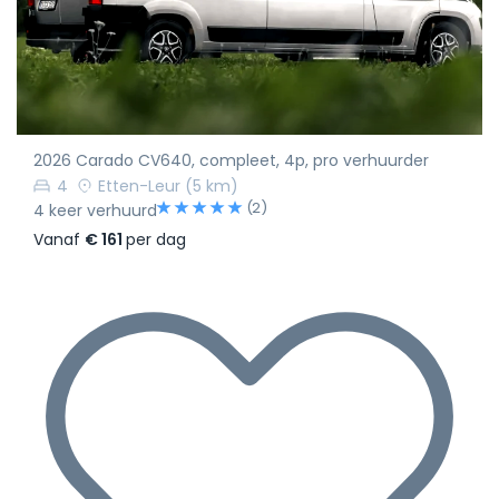
2026 Carado CV640, compleet, 4p, pro verhuurder
4
Etten-Leur
(5 km)
(2)
4 keer verhuurd
Vanaf
€ 161
per dag