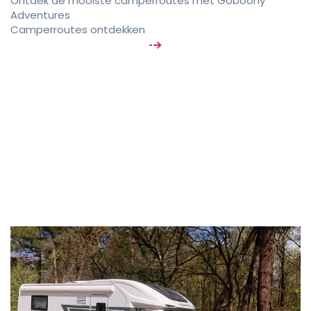
Ontdek de mooiste camperroutes met Goboony
Adventures
Camperroutes ontdekken