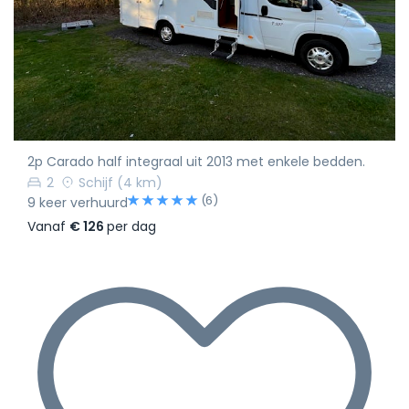
2p Carado half integraal uit 2013 met enkele bedden.
2
Schijf
(4 km)
(6)
9 keer verhuurd
Vanaf
€ 126
per dag