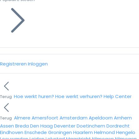
Registreren
Inloggen
Hoe werkt huren?
Hoe werkt verhuren?
Help Center
Terug
Almere
Amersfoort
Amsterdam
Apeldoorn
Arnhem
Terug
Assen
Breda
Den Haag
Deventer
Doetinchem
Dordrecht
Eindhoven
Enschede
Groningen
Haarlem
Helmond
Hengelo
Leeuwarden
Leiden
Lelystad
Maastricht
Nijmegen
Nijmegen