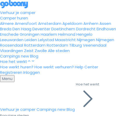
Verhuur je camper
Camper huren
Almere
Amersfoort
Amsterdam
Apeldoorn
Arnhem
Assen
Breda
Den Haag
Deventer
Doetinchem
Dordrecht
Eindhoven
Enschede
Groningen
Haarlem
Helmond
Hengelo
Leeuwarden
Leiden
Lelystad
Maastricht
Nijmegen
Nijmegen
Roosendaal
Rotterdam
Rotterdam
Tilburg
Veenendaal
Vlaardingen
Zeist
Zwolle
Alle steden
Campings
new
Blog
Hoe het werkt
Hoe werkt huren?
Hoe werkt verhuren?
Help Center
Registreren
Inloggen
Menu
Hoe het werkt
Verhuur je camper
Campings
new
Blog
Populaire steden