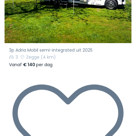
3p Adria Mobil semi-integrated uit 2025
3
Zegge
(4 km)
Vanaf
€ 140
per dag