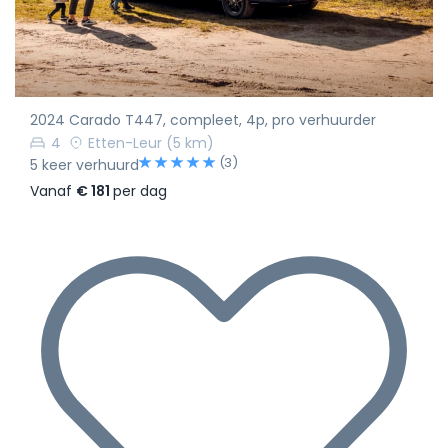
2024 Carado T447, compleet, 4p, pro verhuurder
4
Etten-Leur
(5 km)
(3)
5 keer verhuurd
Vanaf
€ 181
per dag