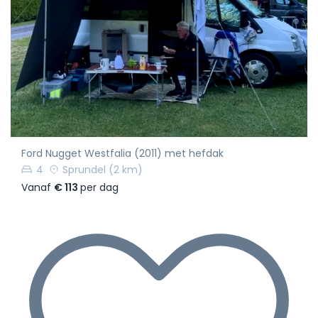
Ford Nugget Westfalia (2011) met hefdak
4
Sprundel
(2 km)
Vanaf
€ 113
per dag