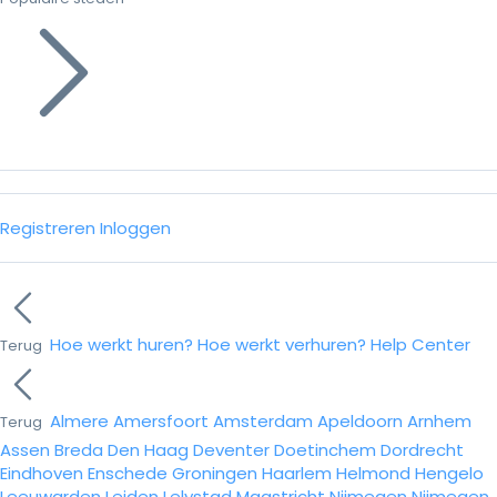
Registreren
Inloggen
Hoe werkt huren?
Hoe werkt verhuren?
Help Center
Terug
Almere
Amersfoort
Amsterdam
Apeldoorn
Arnhem
Terug
Assen
Breda
Den Haag
Deventer
Doetinchem
Dordrecht
Eindhoven
Enschede
Groningen
Haarlem
Helmond
Hengelo
Leeuwarden
Leiden
Lelystad
Maastricht
Nijmegen
Nijmegen