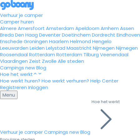
Verhuur je camper
Camper huren
Almere
Amersfoort
Amsterdam
Apeldoorn
Arnhem
Assen
Breda
Den Haag
Deventer
Doetinchem
Dordrecht
Eindhoven
Enschede
Groningen
Haarlem
Helmond
Hengelo
Leeuwarden
Leiden
Lelystad
Maastricht
Nijmegen
Nijmegen
Roosendaal
Rotterdam
Rotterdam
Tilburg
Veenendaal
Vlaardingen
Zeist
Zwolle
Alle steden
Campings
new
Blog
Hoe het werkt
Hoe werkt huren?
Hoe werkt verhuren?
Help Center
Registreren
Inloggen
Menu
Hoe het werkt
Verhuur je camper
Campings
new
Blog
Populaire steden