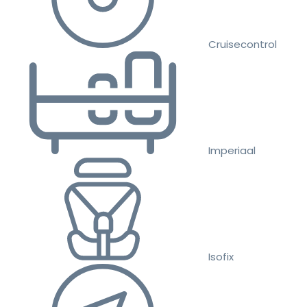
Cruisecontrol
Imperiaal
Isofix