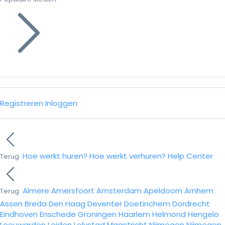
Registreren
Inloggen
Hoe werkt huren?
Hoe werkt verhuren?
Help Center
Terug
Almere
Amersfoort
Amsterdam
Apeldoorn
Arnhem
Terug
Assen
Breda
Den Haag
Deventer
Doetinchem
Dordrecht
Eindhoven
Enschede
Groningen
Haarlem
Helmond
Hengelo
Leeuwarden
Leiden
Lelystad
Maastricht
Nijmegen
Nijmegen