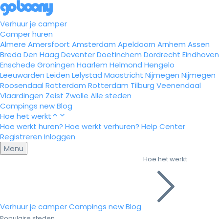
Verhuur je camper
Camper huren
Almere
Amersfoort
Amsterdam
Apeldoorn
Arnhem
Assen
Breda
Den Haag
Deventer
Doetinchem
Dordrecht
Eindhoven
Enschede
Groningen
Haarlem
Helmond
Hengelo
Leeuwarden
Leiden
Lelystad
Maastricht
Nijmegen
Nijmegen
Roosendaal
Rotterdam
Rotterdam
Tilburg
Veenendaal
Vlaardingen
Zeist
Zwolle
Alle steden
Campings
new
Blog
Hoe het werkt
Hoe werkt huren?
Hoe werkt verhuren?
Help Center
Registreren
Inloggen
Menu
Hoe het werkt
Verhuur je camper
Campings
new
Blog
Populaire steden