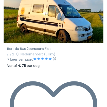
Bert de Bus 2persoons Fiat
2
Nederhemert
(5 km)
(1)
7 keer verhuurd
Vanaf
€ 75
per dag