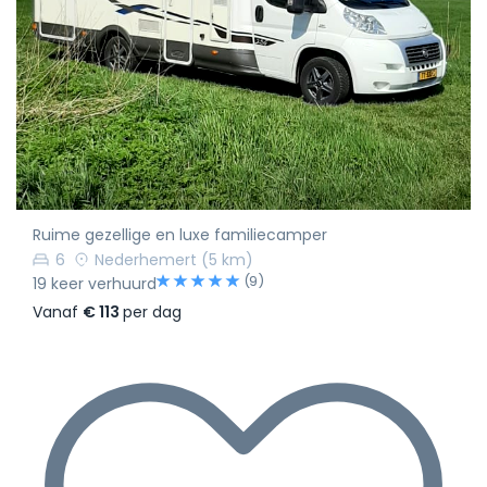
Ruime gezellige en luxe familiecamper
6
Nederhemert
(5 km)
(9)
19 keer verhuurd
Vanaf
€ 113
per dag