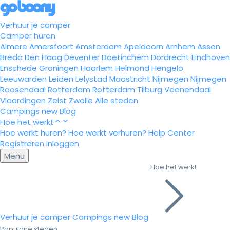
Verhuur je camper
Camper huren
Almere
Amersfoort
Amsterdam
Apeldoorn
Arnhem
Assen
Breda
Den Haag
Deventer
Doetinchem
Dordrecht
Eindhoven
Enschede
Groningen
Haarlem
Helmond
Hengelo
Leeuwarden
Leiden
Lelystad
Maastricht
Nijmegen
Nijmegen
Roosendaal
Rotterdam
Rotterdam
Tilburg
Veenendaal
Vlaardingen
Zeist
Zwolle
Alle steden
Campings
new
Blog
Hoe het werkt
Hoe werkt huren?
Hoe werkt verhuren?
Help Center
Registreren
Inloggen
Menu
Hoe het werkt
Verhuur je camper
Campings
new
Blog
Populaire steden