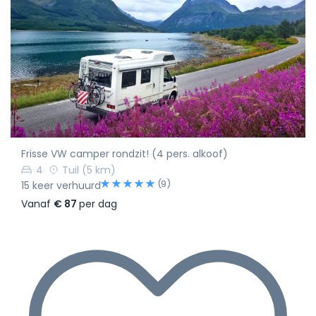
Frisse VW camper rondzit! (4 pers. alkoof)
4
Tuil
(5 km)
(9)
15 keer verhuurd
Vanaf
€ 87
per dag