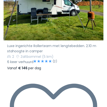
Luxe ingerichte Rollerteam met lengtebedden. 2.10 m
stahoogte in camper
2
Zaltbommel
(5 km)
(2)
6 keer verhuurd
Vanaf
€ 146
per dag