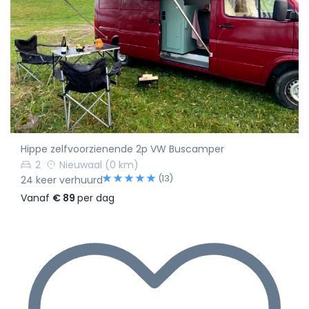
Hippe zelfvoorzienende 2p VW Buscamper
2
Nieuwaal
(0 km)
(13)
24 keer verhuurd
Vanaf
€ 89
per dag