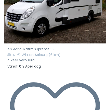
4p Adria Matrix Supreme SPS
4
Wijk en Aalburg
(6 km)
4 keer verhuurd
Vanaf
€ 98
per dag