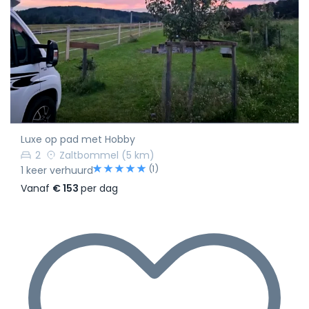
Luxe op pad met Hobby
2
Zaltbommel
(5 km)
(1)
1 keer verhuurd
Vanaf
€ 153
per dag