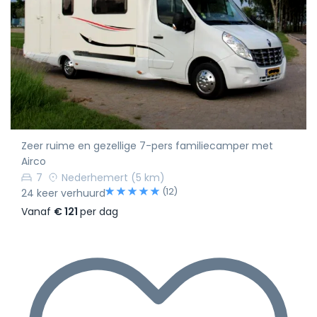
Zeer ruime en gezellige 7-pers familiecamper met
Airco
7
Nederhemert
(5 km)
(12)
24 keer verhuurd
Vanaf
€ 121
per dag