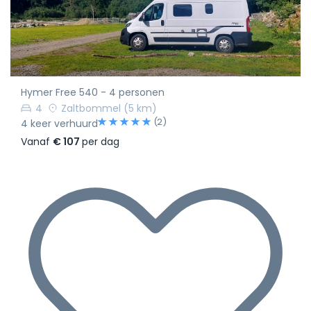
Hymer Free 540 - 4 personen
4
Zaltbommel
(5 km)
(2)
4 keer verhuurd
Vanaf
€ 107
per dag