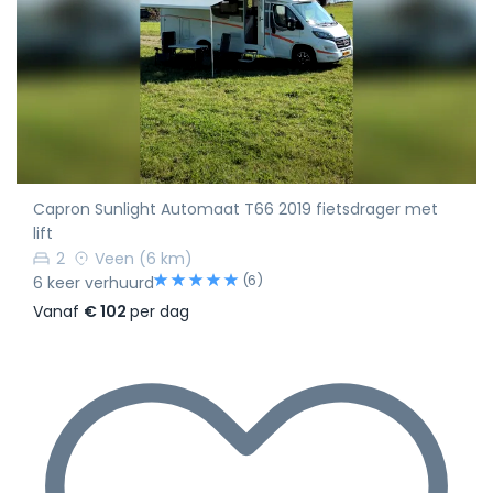
Capron Sunlight Automaat T66 2019 fietsdrager met
lift
2
Veen
(6 km)
(6)
6 keer verhuurd
Vanaf
€ 102
per dag