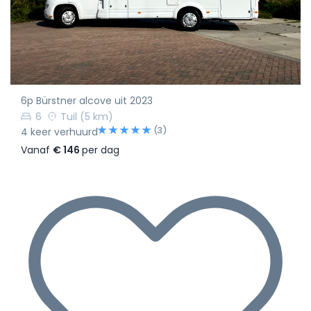
6p Bürstner alcove uit 2023
6
Tuil
(5 km)
(3)
4 keer verhuurd
Vanaf
€ 146
per dag