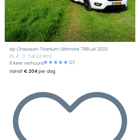
4p Chausson Titanium Ultimate 788 uit 2023
4
Tuil
(4 km)
(2)
9 keer verhuurd
Vanaf
€ 204
per dag