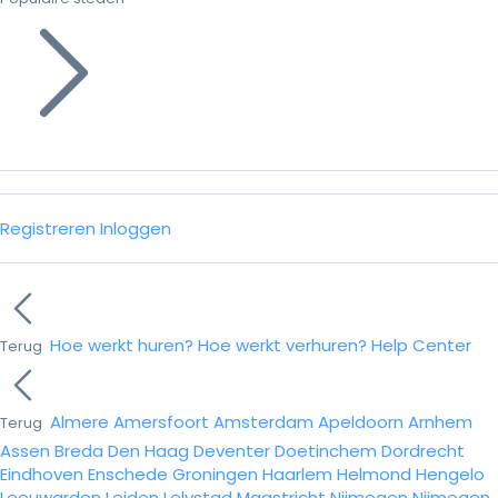
Registreren
Inloggen
Hoe werkt huren?
Hoe werkt verhuren?
Help Center
Terug
Almere
Amersfoort
Amsterdam
Apeldoorn
Arnhem
Terug
Assen
Breda
Den Haag
Deventer
Doetinchem
Dordrecht
Eindhoven
Enschede
Groningen
Haarlem
Helmond
Hengelo
Leeuwarden
Leiden
Lelystad
Maastricht
Nijmegen
Nijmegen