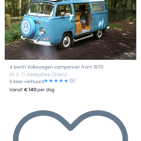
4 berth Volkswagen campervan from 1970
3
Derbyshire
(9 km)
(3)
6 keer verhuurd
Vanaf
€ 140
per dag