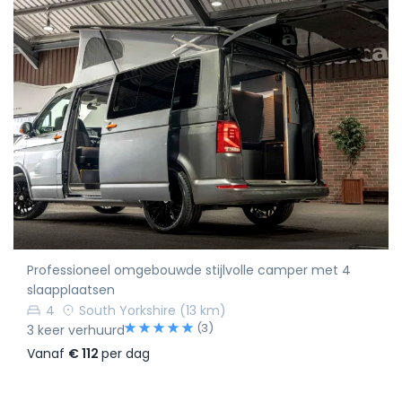
Professioneel omgebouwde stijlvolle camper met 4
slaapplaatsen
4
South Yorkshire
(13 km)
(3)
3 keer verhuurd
Vanaf
€ 112
per dag