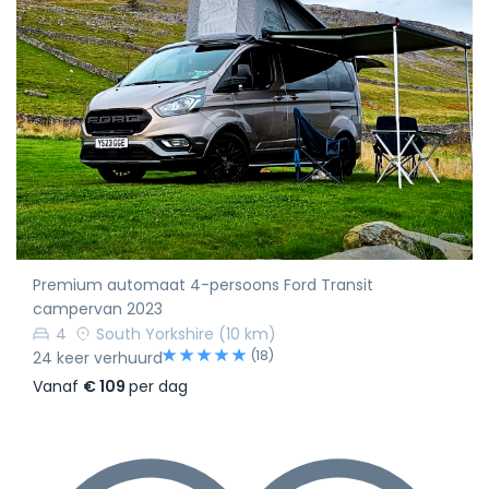
Premium automaat 4-persoons Ford Transit
campervan 2023
4
South Yorkshire
(10 km)
(18)
24 keer verhuurd
Vanaf
€ 109
per dag