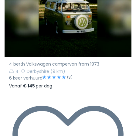
4 berth Volkswagen campervan from 1973
4
Derbyshire
(9 km)
(3)
6 keer verhuurd
Vanaf
€ 145
per dag