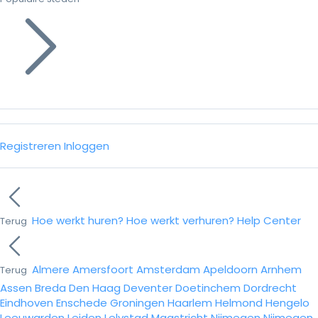
Registreren
Inloggen
Hoe werkt huren?
Hoe werkt verhuren?
Help Center
Terug
Almere
Amersfoort
Amsterdam
Apeldoorn
Arnhem
Terug
Assen
Breda
Den Haag
Deventer
Doetinchem
Dordrecht
Eindhoven
Enschede
Groningen
Haarlem
Helmond
Hengelo
Leeuwarden
Leiden
Lelystad
Maastricht
Nijmegen
Nijmegen