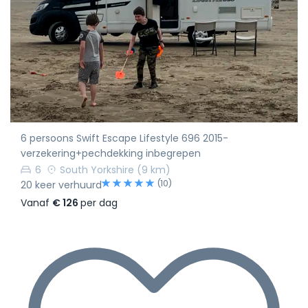
6 persoons Swift Escape Lifestyle 696 2015-
verzekering+pechdekking inbegrepen
6
South Yorkshire
(9 km)
(10)
20 keer verhuurd
Vanaf
€ 126
per dag