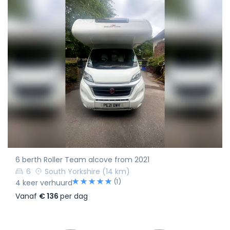
6 berth Roller Team alcove from 2021
6
South Yorkshire
(14 km)
(1)
4 keer verhuurd
Vanaf
€ 136
per dag