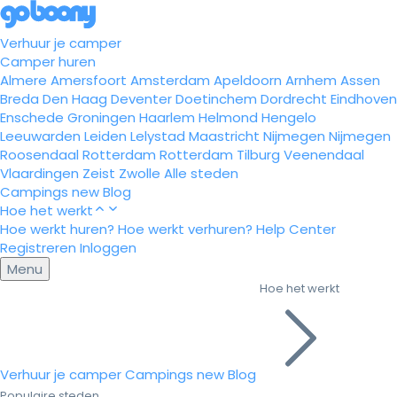
Verhuur je camper
Camper huren
Almere
Amersfoort
Amsterdam
Apeldoorn
Arnhem
Assen
Breda
Den Haag
Deventer
Doetinchem
Dordrecht
Eindhoven
Enschede
Groningen
Haarlem
Helmond
Hengelo
Leeuwarden
Leiden
Lelystad
Maastricht
Nijmegen
Nijmegen
Roosendaal
Rotterdam
Rotterdam
Tilburg
Veenendaal
Vlaardingen
Zeist
Zwolle
Alle steden
Campings
new
Blog
Hoe het werkt
Hoe werkt huren?
Hoe werkt verhuren?
Help Center
Registreren
Inloggen
Menu
Hoe het werkt
Verhuur je camper
Campings
new
Blog
Populaire steden