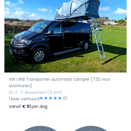
VW LWB Transporter automaat camper (T32 voor
avonturen)
3
Beauchief
(12 km)
(1)
1 keer verhuurd
Vanaf
€ 91
per dag