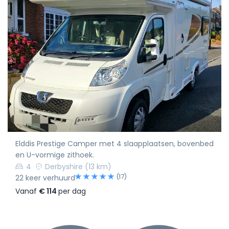
Elddis Prestige Camper met 4 slaapplaatsen, bovenbed
en U-vormige zithoek.
4
Derbyshire
(13 km)
(17)
22 keer verhuurd
Vanaf
€ 114
per dag