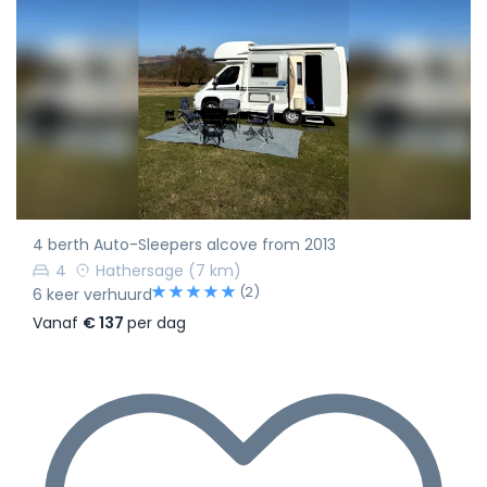
4 berth Auto-Sleepers alcove from 2013
4
Hathersage
(7 km)
(2)
6 keer verhuurd
Vanaf
€ 137
per dag