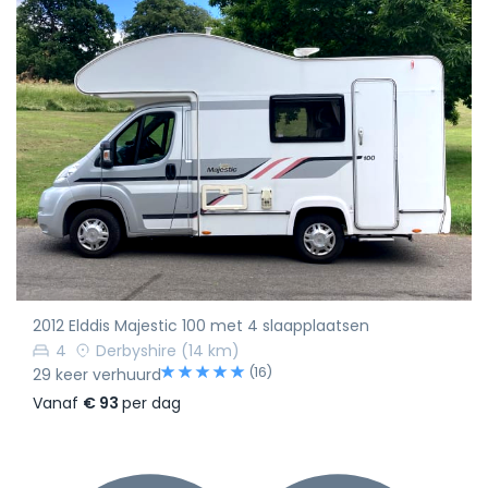
2012 Elddis Majestic 100 met 4 slaapplaatsen
4
Derbyshire
(14 km)
(16)
29 keer verhuurd
Vanaf
€ 93
per dag