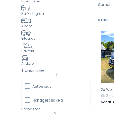
Buscamper
Samen m
Half-Integraal
0
Filters
Alkoof
Integraal
Daktent
Vo
Andere
Transmissie
Automaat
2p Wein
2
Handgeschakeld
Vanaf
Brandstof