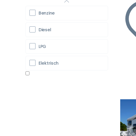
Benzine
Diesel
LPG
Elektrisch
Vo