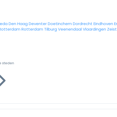
reda
Den Haag
Deventer
Doetinchem
Dordrecht
Eindhoven
E
Rotterdam
Rotterdam
Tilburg
Veenendaal
Vlaardingen
Zeist
e steden