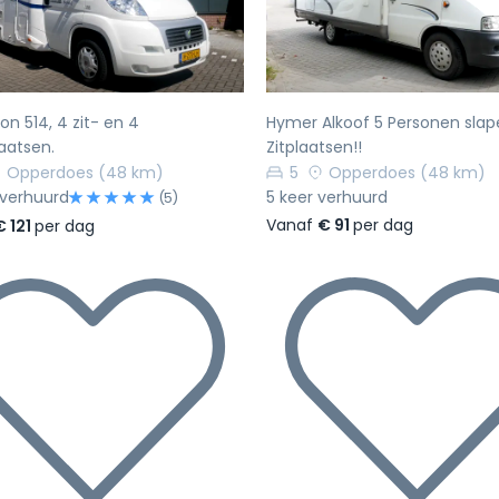
n 514, 4 zit- en 4
Hymer Alkoof 5 Personen slap
aatsen.
Zitplaatsen!!
Opperdoes
(48 km)
5
Opperdoes
(48 km)
 verhuurd
5 keer verhuurd
(5)
Vanaf
€ 91
per dag
€ 121
per dag