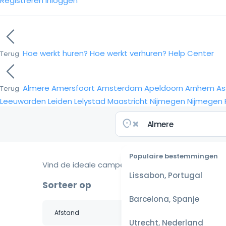
Registreren
Inloggen
Hoe werkt huren?
Hoe werkt verhuren?
Help Center
Terug
Almere
Amersfoort
Amsterdam
Apeldoorn
Arnhem
As
Terug
Leeuwarden
Leiden
Lelystad
Maastricht
Nijmegen
Nijmegen
Populaire bestemmingen
Vind de ideale camper voor je reis
Lissabon, Portugal
Sorteer op
Barcelona, Spanje
Utrecht, Nederland