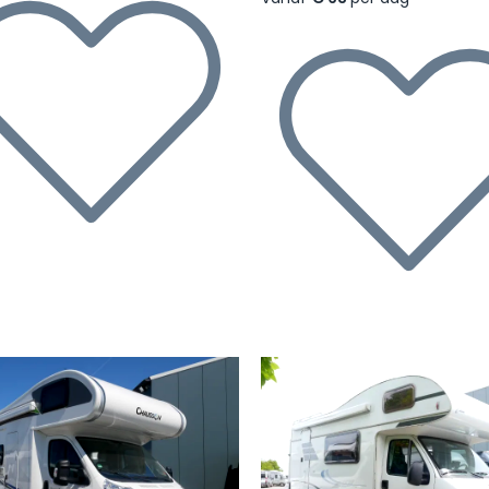
rige
Volgende
Vorige