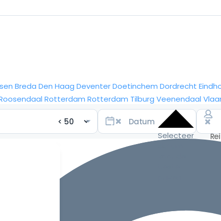
sen
Breda
Den Haag
Deventer
Doetinchem
Dordrecht
Eindh
Roosendaal
Rotterdam
Rotterdam
Tilburg
Veenendaal
Vlaa
Selecteer
datum
voor de
beste
prijzen