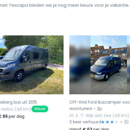
et Yescapa bieden we je nog meer keuze voor je vakantie.
rige
Volgende
Vorige
sberg bus uit 2015
Off-Grid Ford Buscamper voo
avonturiers - 2p.
Heiloo
(48 km)
Nieuw
2
Wijk aan Zee
(48 km)
€ 86
per dag
3 keer verhuurd
(1)
Vanaf
€ 63
per dag