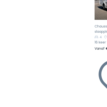
Chausso
slaappl
4
16 keer
Vanaf