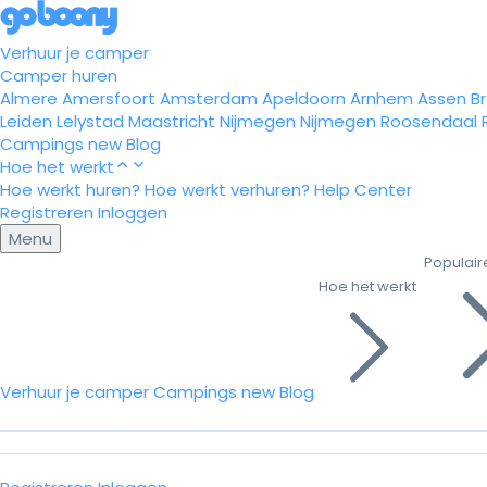
Verhuur je camper
Camper huren
Almere
Amersfoort
Amsterdam
Apeldoorn
Arnhem
Assen
B
Leiden
Lelystad
Maastricht
Nijmegen
Nijmegen
Roosendaal
Campings
new
Blog
Hoe het werkt
Hoe werkt huren?
Hoe werkt verhuren?
Help Center
Registreren
Inloggen
Menu
Populair
Hoe het werkt
Verhuur je camper
Campings
new
Blog