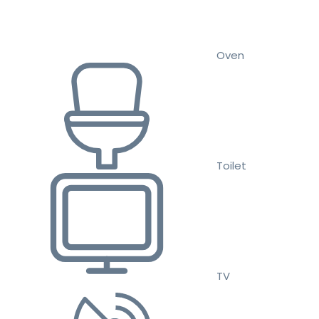
Oven
Toilet
TV