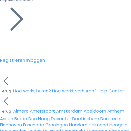
Registreren
Inloggen
Hoe werkt huren?
Hoe werkt verhuren?
Help Center
Terug
Almere
Amersfoort
Amsterdam
Apeldoorn
Arnhem
Terug
Assen
Breda
Den Haag
Deventer
Doetinchem
Dordrecht
Eindhoven
Enschede
Groningen
Haarlem
Helmond
Hengelo
Leeuwarden
Leiden
Lelystad
Maastricht
Nijmegen
Nijmegen