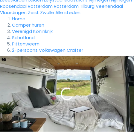
Roosendaal
Rotterdam
Rotterdam
Tilburg
Veenendaal
Vlaardingen
Zeist
Zwolle
Alle steden
Home
Camper huren
Verenigd Koninkrijk
Schotland
Pittenweem
2-persoons Volkswagen Crafter