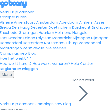
Verhuur je camper
Camper huren
Almere
Amersfoort
Amsterdam
Apeldoorn
Arnhem
Assen
Breda
Den Haag
Deventer
Doetinchem
Dordrecht
Eindhoven
Enschede
Groningen
Haarlem
Helmond
Hengelo
Leeuwarden
Leiden
Lelystad
Maastricht
Nijmegen
Nijmegen
Roosendaal
Rotterdam
Rotterdam
Tilburg
Veenendaal
Vlaardingen
Zeist
Zwolle
Alle steden
Campings
new
Blog
Hoe het werkt
Hoe werkt huren?
Hoe werkt verhuren?
Help Center
Registreren
Inloggen
Menu
Hoe het werkt
Verhuur je camper
Campings
new
Blog
Populaire steden