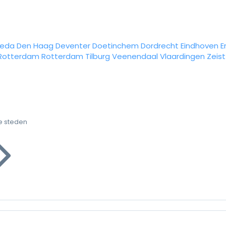
reda
Den Haag
Deventer
Doetinchem
Dordrecht
Eindhoven
E
Rotterdam
Rotterdam
Tilburg
Veenendaal
Vlaardingen
Zeist
e steden