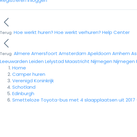
Registreren
Inloggen
Hoe werkt huren?
Hoe werkt verhuren?
Help Center
Terug
Almere
Amersfoort
Amsterdam
Apeldoorn
Arnhem
As
Terug
Leeuwarden
Leiden
Lelystad
Maastricht
Nijmegen
Nijmegen
Home
Camper huren
Verenigd Koninkrijk
Schotland
Edinburgh
Smetteloze Toyota-bus met 4 slaapplaatsen uit 2017 