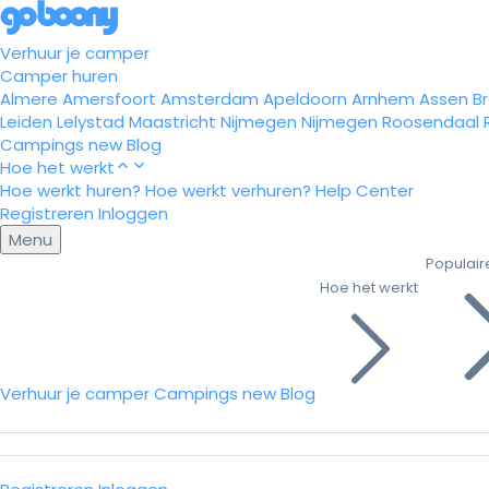
Verhuur je camper
Camper huren
Almere
Amersfoort
Amsterdam
Apeldoorn
Arnhem
Assen
B
Leiden
Lelystad
Maastricht
Nijmegen
Nijmegen
Roosendaal
Campings
new
Blog
Hoe het werkt
Hoe werkt huren?
Hoe werkt verhuren?
Help Center
Registreren
Inloggen
Menu
Populair
Hoe het werkt
Verhuur je camper
Campings
new
Blog