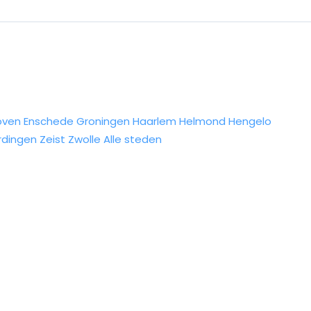
oven
Enschede
Groningen
Haarlem
Helmond
Hengelo
rdingen
Zeist
Zwolle
Alle steden