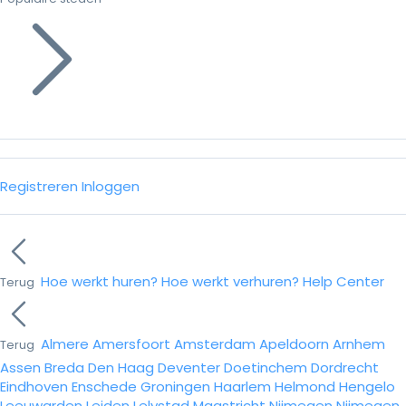
Registreren
Inloggen
Hoe werkt huren?
Hoe werkt verhuren?
Help Center
Terug
Almere
Amersfoort
Amsterdam
Apeldoorn
Arnhem
Terug
Assen
Breda
Den Haag
Deventer
Doetinchem
Dordrecht
Eindhoven
Enschede
Groningen
Haarlem
Helmond
Hengelo
Leeuwarden
Leiden
Lelystad
Maastricht
Nijmegen
Nijmegen