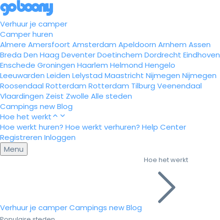
Verhuur je camper
Camper huren
Almere
Amersfoort
Amsterdam
Apeldoorn
Arnhem
Assen
Breda
Den Haag
Deventer
Doetinchem
Dordrecht
Eindhoven
Enschede
Groningen
Haarlem
Helmond
Hengelo
Leeuwarden
Leiden
Lelystad
Maastricht
Nijmegen
Nijmegen
Roosendaal
Rotterdam
Rotterdam
Tilburg
Veenendaal
Vlaardingen
Zeist
Zwolle
Alle steden
Campings
new
Blog
Hoe het werkt
Hoe werkt huren?
Hoe werkt verhuren?
Help Center
Registreren
Inloggen
Menu
Hoe het werkt
Verhuur je camper
Campings
new
Blog
Populaire steden