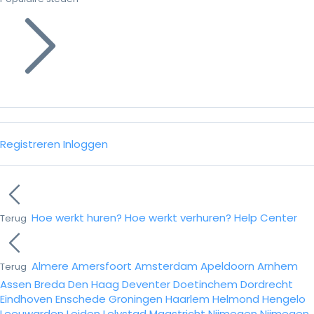
Registreren
Inloggen
Hoe werkt huren?
Hoe werkt verhuren?
Help Center
Terug
Almere
Amersfoort
Amsterdam
Apeldoorn
Arnhem
Terug
Assen
Breda
Den Haag
Deventer
Doetinchem
Dordrecht
Eindhoven
Enschede
Groningen
Haarlem
Helmond
Hengelo
Leeuwarden
Leiden
Lelystad
Maastricht
Nijmegen
Nijmegen