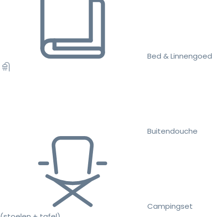
Bed & Linnengoed
Buitendouche
Campingset
(stoelen + tafel)