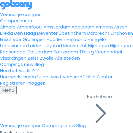
Verhuur je camper
Camper huren
Almere
Amersfoort
Amsterdam
Apeldoorn
Arnhem
Assen
Breda
Den Haag
Deventer
Doetinchem
Dordrecht
Eindhoven
Enschede
Groningen
Haarlem
Helmond
Hengelo
Leeuwarden
Leiden
Lelystad
Maastricht
Nijmegen
Nijmegen
Roosendaal
Rotterdam
Rotterdam
Tilburg
Veenendaal
Vlaardingen
Zeist
Zwolle
Alle steden
Campings
new
Blog
Hoe het werkt
Hoe werkt huren?
Hoe werkt verhuren?
Help Center
Registreren
Inloggen
Menu
Hoe het werkt
Verhuur je camper
Campings
new
Blog
Populaire steden