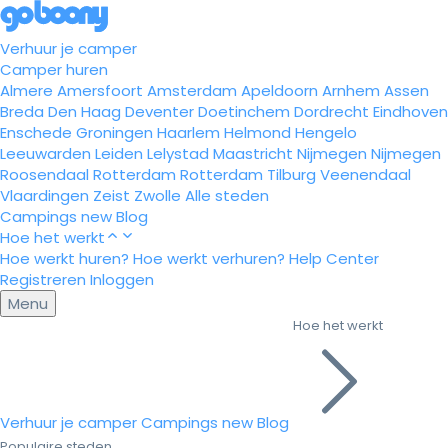
Verhuur je camper
Camper huren
Almere
Amersfoort
Amsterdam
Apeldoorn
Arnhem
Assen
Breda
Den Haag
Deventer
Doetinchem
Dordrecht
Eindhoven
Enschede
Groningen
Haarlem
Helmond
Hengelo
Leeuwarden
Leiden
Lelystad
Maastricht
Nijmegen
Nijmegen
Roosendaal
Rotterdam
Rotterdam
Tilburg
Veenendaal
Vlaardingen
Zeist
Zwolle
Alle steden
Campings
new
Blog
Hoe het werkt
Hoe werkt huren?
Hoe werkt verhuren?
Help Center
Registreren
Inloggen
Menu
Hoe het werkt
Verhuur je camper
Campings
new
Blog
Populaire steden