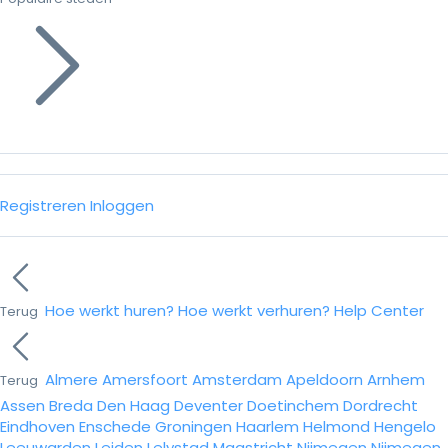
Registreren
Inloggen
Hoe werkt huren?
Hoe werkt verhuren?
Help Center
Terug
Almere
Amersfoort
Amsterdam
Apeldoorn
Arnhem
Terug
Assen
Breda
Den Haag
Deventer
Doetinchem
Dordrecht
Eindhoven
Enschede
Groningen
Haarlem
Helmond
Hengelo
Leeuwarden
Leiden
Lelystad
Maastricht
Nijmegen
Nijmegen