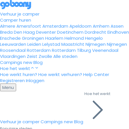
Verhuur je camper
Camper huren
Almere
Amersfoort
Amsterdam
Apeldoorn
Arnhem
Assen
Breda
Den Haag
Deventer
Doetinchem
Dordrecht
Eindhoven
Enschede
Groningen
Haarlem
Helmond
Hengelo
Leeuwarden
Leiden
Lelystad
Maastricht
Nijmegen
Nijmegen
Roosendaal
Rotterdam
Rotterdam
Tilburg
Veenendaal
Vlaardingen
Zeist
Zwolle
Alle steden
Campings
new
Blog
Hoe het werkt
Hoe werkt huren?
Hoe werkt verhuren?
Help Center
Registreren
Inloggen
Menu
Hoe het werkt
Verhuur je camper
Campings
new
Blog
Populaire steden