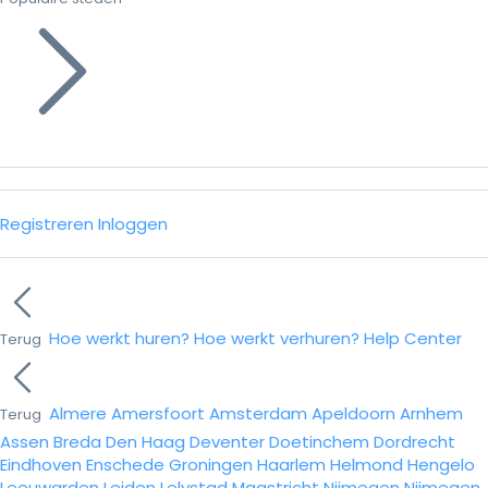
Registreren
Inloggen
Hoe werkt huren?
Hoe werkt verhuren?
Help Center
Terug
Almere
Amersfoort
Amsterdam
Apeldoorn
Arnhem
Terug
Assen
Breda
Den Haag
Deventer
Doetinchem
Dordrecht
Eindhoven
Enschede
Groningen
Haarlem
Helmond
Hengelo
Leeuwarden
Leiden
Lelystad
Maastricht
Nijmegen
Nijmegen