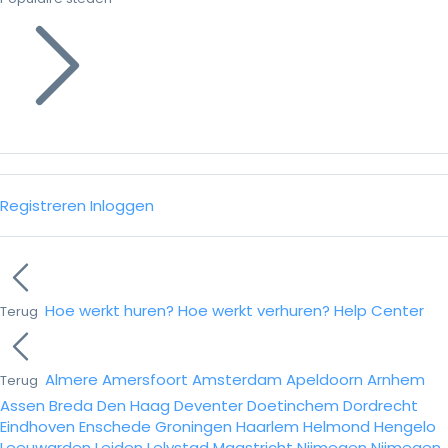
Registreren
Inloggen
Hoe werkt huren?
Hoe werkt verhuren?
Help Center
Terug
Almere
Amersfoort
Amsterdam
Apeldoorn
Arnhem
Terug
Assen
Breda
Den Haag
Deventer
Doetinchem
Dordrecht
Eindhoven
Enschede
Groningen
Haarlem
Helmond
Hengelo
Leeuwarden
Leiden
Lelystad
Maastricht
Nijmegen
Nijmegen