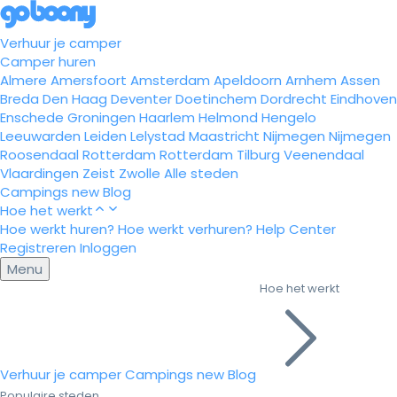
Verhuur je camper
Camper huren
Almere
Amersfoort
Amsterdam
Apeldoorn
Arnhem
Assen
Breda
Den Haag
Deventer
Doetinchem
Dordrecht
Eindhoven
Enschede
Groningen
Haarlem
Helmond
Hengelo
Leeuwarden
Leiden
Lelystad
Maastricht
Nijmegen
Nijmegen
Roosendaal
Rotterdam
Rotterdam
Tilburg
Veenendaal
Vlaardingen
Zeist
Zwolle
Alle steden
Campings
new
Blog
Hoe het werkt
Hoe werkt huren?
Hoe werkt verhuren?
Help Center
Registreren
Inloggen
Menu
Hoe het werkt
Verhuur je camper
Campings
new
Blog
Populaire steden