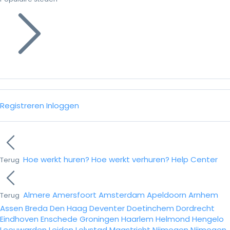
Registreren
Inloggen
Hoe werkt huren?
Hoe werkt verhuren?
Help Center
Terug
Almere
Amersfoort
Amsterdam
Apeldoorn
Arnhem
Terug
Assen
Breda
Den Haag
Deventer
Doetinchem
Dordrecht
Eindhoven
Enschede
Groningen
Haarlem
Helmond
Hengelo
Leeuwarden
Leiden
Lelystad
Maastricht
Nijmegen
Nijmegen