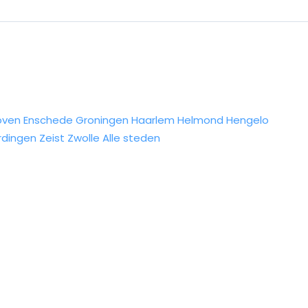
oven
Enschede
Groningen
Haarlem
Helmond
Hengelo
rdingen
Zeist
Zwolle
Alle steden