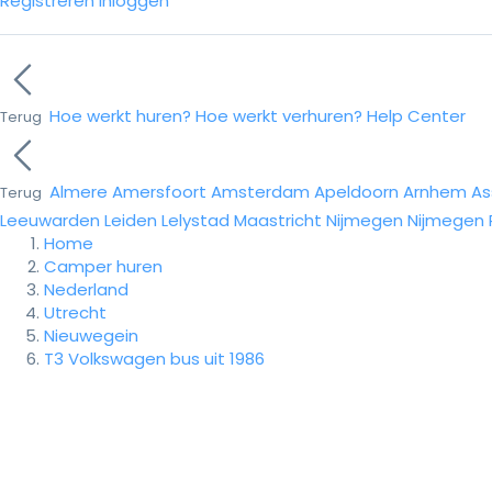
Registreren
Inloggen
Hoe werkt huren?
Hoe werkt verhuren?
Help Center
Terug
Almere
Amersfoort
Amsterdam
Apeldoorn
Arnhem
As
Terug
Leeuwarden
Leiden
Lelystad
Maastricht
Nijmegen
Nijmegen
Home
Camper huren
Nederland
Utrecht
Nieuwegein
T3 Volkswagen bus uit 1986