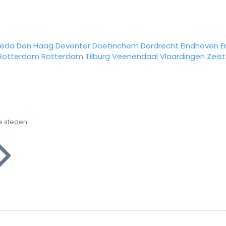
reda
Den Haag
Deventer
Doetinchem
Dordrecht
Eindhoven
E
Rotterdam
Rotterdam
Tilburg
Veenendaal
Vlaardingen
Zeist
e steden