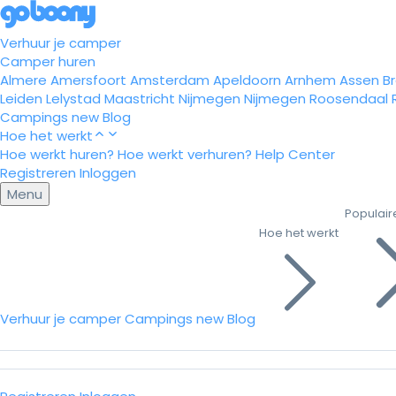
Verhuur je camper
Camper huren
Almere
Amersfoort
Amsterdam
Apeldoorn
Arnhem
Assen
B
Leiden
Lelystad
Maastricht
Nijmegen
Nijmegen
Roosendaal
Campings
new
Blog
Hoe het werkt
Hoe werkt huren?
Hoe werkt verhuren?
Help Center
Registreren
Inloggen
Menu
Populair
Hoe het werkt
Verhuur je camper
Campings
new
Blog