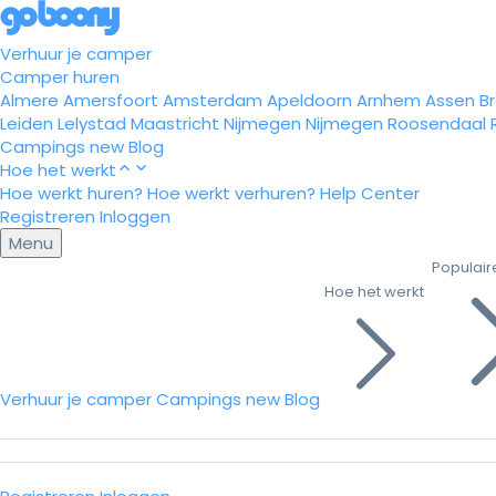
Verhuur je camper
Camper huren
Almere
Amersfoort
Amsterdam
Apeldoorn
Arnhem
Assen
B
Leiden
Lelystad
Maastricht
Nijmegen
Nijmegen
Roosendaal
Campings
new
Blog
Hoe het werkt
Hoe werkt huren?
Hoe werkt verhuren?
Help Center
Registreren
Inloggen
Menu
Populair
Hoe het werkt
Verhuur je camper
Campings
new
Blog