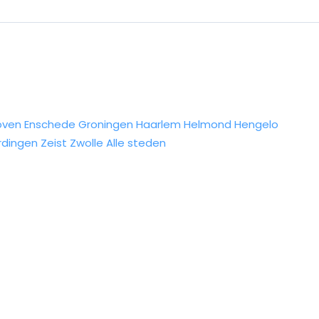
oven
Enschede
Groningen
Haarlem
Helmond
Hengelo
rdingen
Zeist
Zwolle
Alle steden