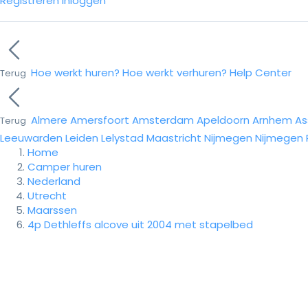
Registreren
Inloggen
Hoe werkt huren?
Hoe werkt verhuren?
Help Center
Terug
Almere
Amersfoort
Amsterdam
Apeldoorn
Arnhem
As
Terug
Leeuwarden
Leiden
Lelystad
Maastricht
Nijmegen
Nijmegen
Home
Camper huren
Nederland
Utrecht
Maarssen
4p Dethleffs alcove uit 2004 met stapelbed