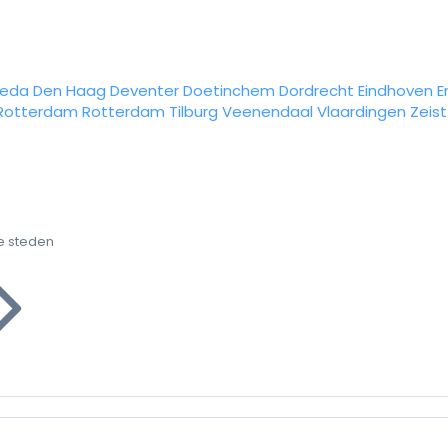
reda
Den Haag
Deventer
Doetinchem
Dordrecht
Eindhoven
E
Rotterdam
Rotterdam
Tilburg
Veenendaal
Vlaardingen
Zeist
e steden