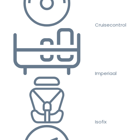
Cruisecontrol
Imperiaal
Isofix