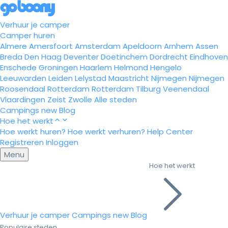
Verhuur je camper
Camper huren
Almere
Amersfoort
Amsterdam
Apeldoorn
Arnhem
Assen
Breda
Den Haag
Deventer
Doetinchem
Dordrecht
Eindhoven
Enschede
Groningen
Haarlem
Helmond
Hengelo
Leeuwarden
Leiden
Lelystad
Maastricht
Nijmegen
Nijmegen
Roosendaal
Rotterdam
Rotterdam
Tilburg
Veenendaal
Vlaardingen
Zeist
Zwolle
Alle steden
Campings
new
Blog
Hoe het werkt
Hoe werkt huren?
Hoe werkt verhuren?
Help Center
Registreren
Inloggen
Menu
Hoe het werkt
Verhuur je camper
Campings
new
Blog
Populaire steden