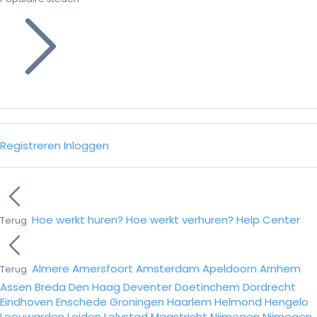
Registreren
Inloggen
Hoe werkt huren?
Hoe werkt verhuren?
Help Center
Terug
Almere
Amersfoort
Amsterdam
Apeldoorn
Arnhem
Terug
Assen
Breda
Den Haag
Deventer
Doetinchem
Dordrecht
Eindhoven
Enschede
Groningen
Haarlem
Helmond
Hengelo
Leeuwarden
Leiden
Lelystad
Maastricht
Nijmegen
Nijmegen