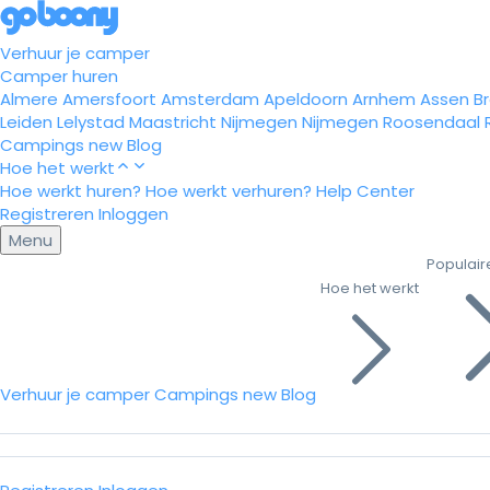
Verhuur je camper
Camper huren
Almere
Amersfoort
Amsterdam
Apeldoorn
Arnhem
Assen
B
Leiden
Lelystad
Maastricht
Nijmegen
Nijmegen
Roosendaal
Campings
new
Blog
Hoe het werkt
Hoe werkt huren?
Hoe werkt verhuren?
Help Center
Registreren
Inloggen
Menu
Populair
Hoe het werkt
Verhuur je camper
Campings
new
Blog