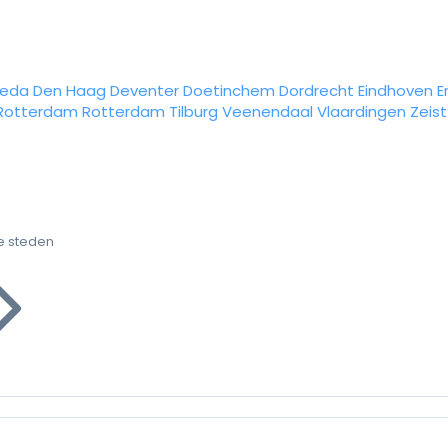
reda
Den Haag
Deventer
Doetinchem
Dordrecht
Eindhoven
E
Rotterdam
Rotterdam
Tilburg
Veenendaal
Vlaardingen
Zeist
e steden