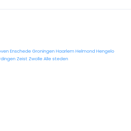
oven
Enschede
Groningen
Haarlem
Helmond
Hengelo
rdingen
Zeist
Zwolle
Alle steden