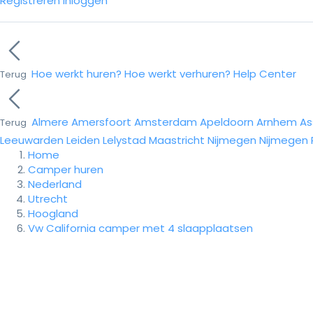
Registreren
Inloggen
Hoe werkt huren?
Hoe werkt verhuren?
Help Center
Terug
Almere
Amersfoort
Amsterdam
Apeldoorn
Arnhem
As
Terug
Leeuwarden
Leiden
Lelystad
Maastricht
Nijmegen
Nijmegen
Home
Camper huren
Nederland
Utrecht
Hoogland
Vw California camper met 4 slaapplaatsen