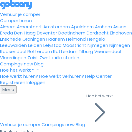
Verhuur je camper
Camper huren
Almere
Amersfoort
Amsterdam
Apeldoorn
Arnhem
Assen
Breda
Den Haag
Deventer
Doetinchem
Dordrecht
Eindhoven
Enschede
Groningen
Haarlem
Helmond
Hengelo
Leeuwarden
Leiden
Lelystad
Maastricht
Nijmegen
Nijmegen
Roosendaal
Rotterdam
Rotterdam
Tilburg
Veenendaal
Vlaardingen
Zeist
Zwolle
Alle steden
Campings
new
Blog
Hoe het werkt
Hoe werkt huren?
Hoe werkt verhuren?
Help Center
Registreren
Inloggen
Menu
Hoe het werkt
Verhuur je camper
Campings
new
Blog
Populaire steden