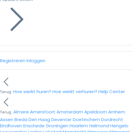
Registreren
Inloggen
Hoe werkt huren?
Hoe werkt verhuren?
Help Center
Terug
Almere
Amersfoort
Amsterdam
Apeldoorn
Arnhem
Terug
Assen
Breda
Den Haag
Deventer
Doetinchem
Dordrecht
Eindhoven
Enschede
Groningen
Haarlem
Helmond
Hengelo
Leeuwarden
Leiden
Lelystad
Maastricht
Nijmegen
Nijmegen