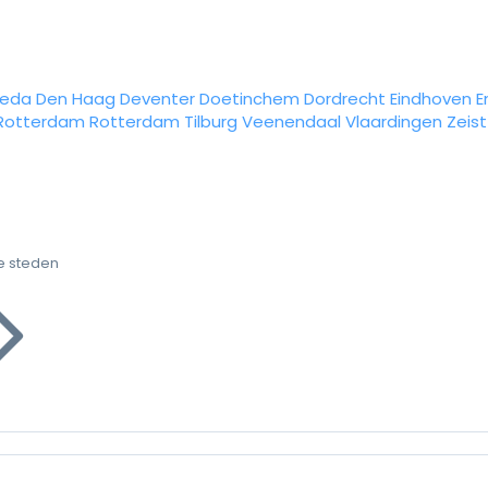
reda
Den Haag
Deventer
Doetinchem
Dordrecht
Eindhoven
E
Rotterdam
Rotterdam
Tilburg
Veenendaal
Vlaardingen
Zeist
e steden