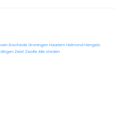
oven
Enschede
Groningen
Haarlem
Helmond
Hengelo
rdingen
Zeist
Zwolle
Alle steden