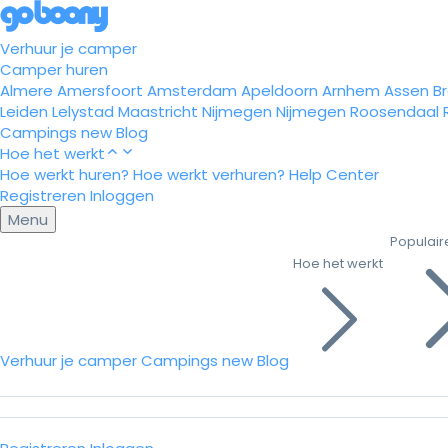
Verhuur je camper
Camper huren
Almere
Amersfoort
Amsterdam
Apeldoorn
Arnhem
Assen
B
Leiden
Lelystad
Maastricht
Nijmegen
Nijmegen
Roosendaal
Campings
new
Blog
Hoe het werkt
Hoe werkt huren?
Hoe werkt verhuren?
Help Center
Registreren
Inloggen
Menu
Populair
Hoe het werkt
Verhuur je camper
Campings
new
Blog