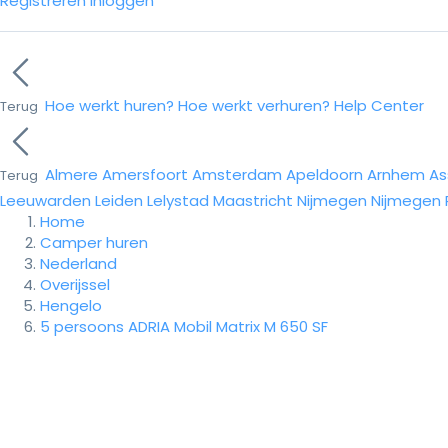
Registreren
Inloggen
Hoe werkt huren?
Hoe werkt verhuren?
Help Center
Terug
Almere
Amersfoort
Amsterdam
Apeldoorn
Arnhem
As
Terug
Leeuwarden
Leiden
Lelystad
Maastricht
Nijmegen
Nijmegen
Home
Camper huren
Nederland
Overijssel
Hengelo
5 persoons ADRIA Mobil Matrix M 650 SF