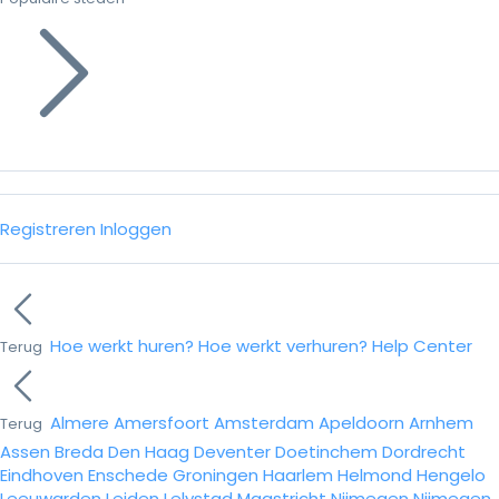
Registreren
Inloggen
Hoe werkt huren?
Hoe werkt verhuren?
Help Center
Terug
Almere
Amersfoort
Amsterdam
Apeldoorn
Arnhem
Terug
Assen
Breda
Den Haag
Deventer
Doetinchem
Dordrecht
Eindhoven
Enschede
Groningen
Haarlem
Helmond
Hengelo
Leeuwarden
Leiden
Lelystad
Maastricht
Nijmegen
Nijmegen