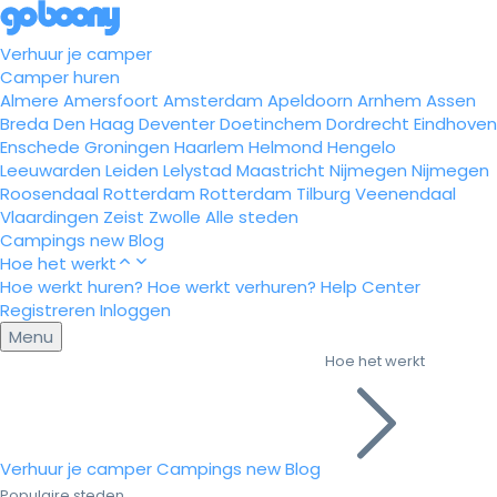
Verhuur je camper
Camper huren
Almere
Amersfoort
Amsterdam
Apeldoorn
Arnhem
Assen
Breda
Den Haag
Deventer
Doetinchem
Dordrecht
Eindhoven
Enschede
Groningen
Haarlem
Helmond
Hengelo
Leeuwarden
Leiden
Lelystad
Maastricht
Nijmegen
Nijmegen
Roosendaal
Rotterdam
Rotterdam
Tilburg
Veenendaal
Vlaardingen
Zeist
Zwolle
Alle steden
Campings
new
Blog
Hoe het werkt
Hoe werkt huren?
Hoe werkt verhuren?
Help Center
Registreren
Inloggen
Menu
Hoe het werkt
Verhuur je camper
Campings
new
Blog
Populaire steden