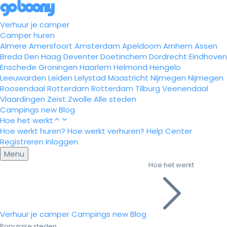
Verhuur je camper
Camper huren
Almere
Amersfoort
Amsterdam
Apeldoorn
Arnhem
Assen
Breda
Den Haag
Deventer
Doetinchem
Dordrecht
Eindhoven
Enschede
Groningen
Haarlem
Helmond
Hengelo
Leeuwarden
Leiden
Lelystad
Maastricht
Nijmegen
Nijmegen
Roosendaal
Rotterdam
Rotterdam
Tilburg
Veenendaal
Vlaardingen
Zeist
Zwolle
Alle steden
Campings
new
Blog
Hoe het werkt
Hoe werkt huren?
Hoe werkt verhuren?
Help Center
Registreren
Inloggen
Menu
Hoe het werkt
Verhuur je camper
Campings
new
Blog
Populaire steden