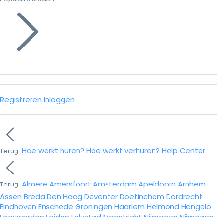
Registreren
Inloggen
Hoe werkt huren?
Hoe werkt verhuren?
Help Center
Terug
Almere
Amersfoort
Amsterdam
Apeldoorn
Arnhem
Terug
Assen
Breda
Den Haag
Deventer
Doetinchem
Dordrecht
Eindhoven
Enschede
Groningen
Haarlem
Helmond
Hengelo
Leeuwarden
Leiden
Lelystad
Maastricht
Nijmegen
Nijmegen