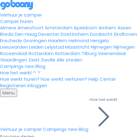
Verhuur je camper
Camper huren
Almere
Amersfoort
Amsterdam
Apeldoorn
Arnhem
Assen
Breda
Den Haag
Deventer
Doetinchem
Dordrecht
Eindhoven
Enschede
Groningen
Haarlem
Helmond
Hengelo
Leeuwarden
Leiden
Lelystad
Maastricht
Nijmegen
Nijmegen
Roosendaal
Rotterdam
Rotterdam
Tilburg
Veenendaal
Vlaardingen
Zeist
Zwolle
Alle steden
Campings
new
Blog
Hoe het werkt
Hoe werkt huren?
Hoe werkt verhuren?
Help Center
Registreren
Inloggen
Menu
Hoe het werkt
Verhuur je camper
Campings
new
Blog
Populaire steden