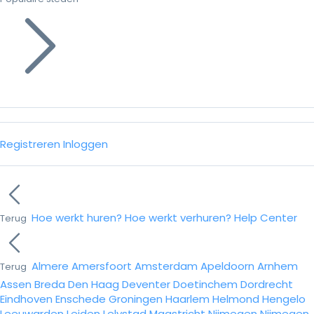
Registreren
Inloggen
Hoe werkt huren?
Hoe werkt verhuren?
Help Center
Terug
Almere
Amersfoort
Amsterdam
Apeldoorn
Arnhem
Terug
Assen
Breda
Den Haag
Deventer
Doetinchem
Dordrecht
Eindhoven
Enschede
Groningen
Haarlem
Helmond
Hengelo
Leeuwarden
Leiden
Lelystad
Maastricht
Nijmegen
Nijmegen