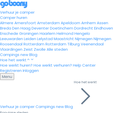
Verhuur je camper
Camper huren
Almere
Amersfoort
Amsterdam
Apeldoorn
Arnhem
Assen
Breda
Den Haag
Deventer
Doetinchem
Dordrecht
Eindhoven
Enschede
Groningen
Haarlem
Helmond
Hengelo
Leeuwarden
Leiden
Lelystad
Maastricht
Nijmegen
Nijmegen
Roosendaal
Rotterdam
Rotterdam
Tilburg
Veenendaal
Vlaardingen
Zeist
Zwolle
Alle steden
Campings
new
Blog
Hoe het werkt
Hoe werkt huren?
Hoe werkt verhuren?
Help Center
Registreren
Inloggen
Menu
Hoe het werkt
Verhuur je camper
Campings
new
Blog
Populaire steden