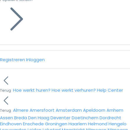
Registreren
Inloggen
Hoe werkt huren?
Hoe werkt verhuren?
Help Center
Terug
Almere
Amersfoort
Amsterdam
Apeldoorn
Arnhem
Terug
Assen
Breda
Den Haag
Deventer
Doetinchem
Dordrecht
Eindhoven
Enschede
Groningen
Haarlem
Helmond
Hengelo
Leeuwarden
Leiden
Lelystad
Maastricht
Nijmegen
Nijmegen