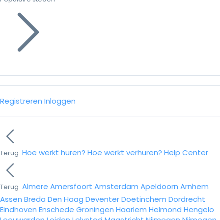
Registreren
Inloggen
Hoe werkt huren?
Hoe werkt verhuren?
Help Center
Terug
Almere
Amersfoort
Amsterdam
Apeldoorn
Arnhem
Terug
Assen
Breda
Den Haag
Deventer
Doetinchem
Dordrecht
Eindhoven
Enschede
Groningen
Haarlem
Helmond
Hengelo
Leeuwarden
Leiden
Lelystad
Maastricht
Nijmegen
Nijmegen