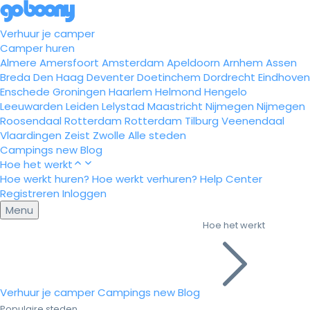
Verhuur je camper
Camper huren
Almere
Amersfoort
Amsterdam
Apeldoorn
Arnhem
Assen
Breda
Den Haag
Deventer
Doetinchem
Dordrecht
Eindhoven
Enschede
Groningen
Haarlem
Helmond
Hengelo
Leeuwarden
Leiden
Lelystad
Maastricht
Nijmegen
Nijmegen
Roosendaal
Rotterdam
Rotterdam
Tilburg
Veenendaal
Vlaardingen
Zeist
Zwolle
Alle steden
Campings
new
Blog
Hoe het werkt
Hoe werkt huren?
Hoe werkt verhuren?
Help Center
Registreren
Inloggen
Menu
Hoe het werkt
Verhuur je camper
Campings
new
Blog
Populaire steden