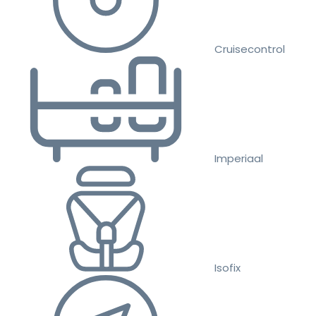
Cruisecontrol
Imperiaal
Isofix